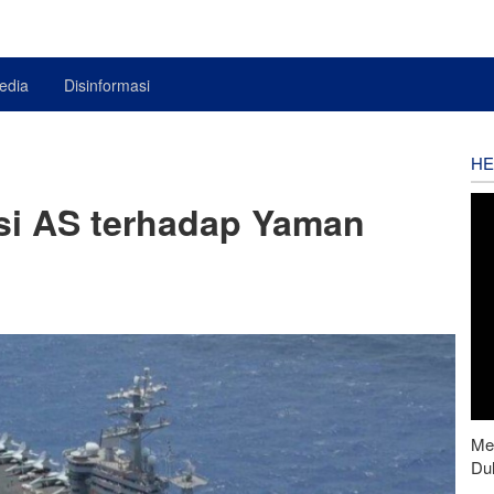
edia
Disinformasi
HE
asi AS terhadap Yaman
Men
Du