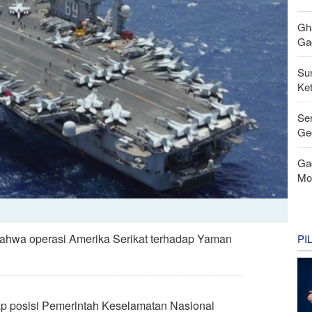
Gh
Gag
Su
Ke
Se
Ge
Ga
Mo
bahwa operasi Amerika Serikat terhadap Yaman
PI
p posisi Pemerintah Keselamatan Nasional