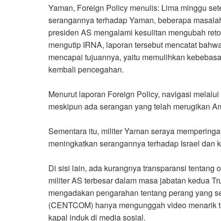
Yaman, Foreign Policy menulis: Lima minggu se
serangannya terhadap Yaman, beberapa masala
presiden AS mengalami kesulitan mengubah retor
mengutip IRNA, laporan tersebut mencatat bahwa
mencapai tujuannya, yaitu memulihkan kebebas
kembali pencegahan.
Menurut laporan Foreign Policy, navigasi melalu
meskipun ada serangan yang telah merugikan Ameri
Sementara itu, militer Yaman seraya memperingat
meningkatkan serangannya terhadap Israel dan k
Di sisi lain, ada kurangnya transparansi tentang 
militer AS terbesar dalam masa jabatan kedua 
mengadakan pengarahan tentang perang yang s
(CENTCOM) hanya mengunggah video menarik tent
kapal induk di media sosial.