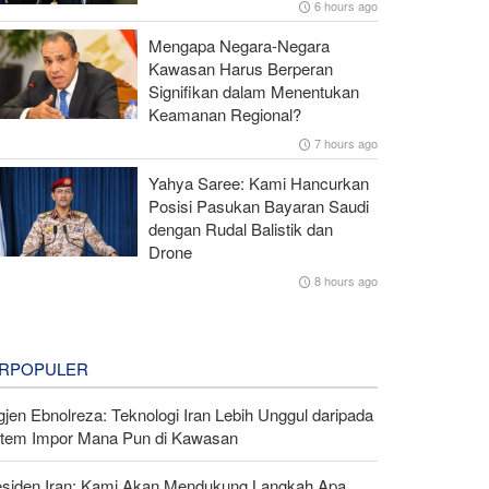
6 hours ago
Mengapa Negara-Negara
Kawasan Harus Berperan
Signifikan dalam Menentukan
Keamanan Regional?
7 hours ago
Yahya Saree: Kami Hancurkan
Posisi Pasukan Bayaran Saudi
dengan Rudal Balistik dan
Drone
8 hours ago
RPOPULER
gjen Ebnolreza: Teknologi Iran Lebih Unggul daripada
stem Impor Mana Pun di Kawasan
esiden Iran: Kami Akan Mendukung Langkah Apa