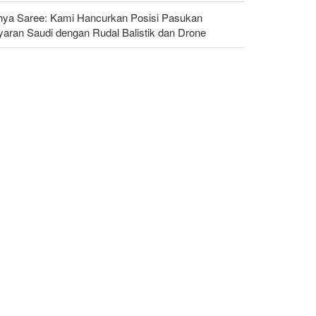
hya Saree: Kami Hancurkan Posisi Pasukan
yaran Saudi dengan Rudal Balistik dan Drone
ggota Kongres AS Khawatirkan Dampak Menipisnya
dal Amerika Hadapi Iran