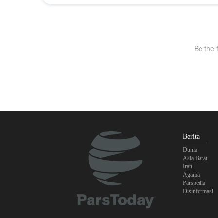
Berita
Dunia
Asia Barat
Iran
Agama
Parspedia
Disinformasi