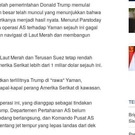
telah pemerintahan Donald Trump memulai
h besar telah muncul yang menunjukkan bahwa
ikanya menjadi hasil nyata. Menurut Parstoday
 operasi AS terhadap Yaman sejauh ini gagal
an navigasi di Laut Merah dan membangun
i Laut Merah dan Terusan Suez tetap rendah
ka Serikat lebih dari 1 miliar dolar sejauh ini.
kan terlilitnya Trump di "rawa" Yaman,
apal-kapal perang Amerika Serikat di kawasan.
TE
operasi ini, yang dianggap sebagai tindakan
Trump. Departemen Pertahanan AS belum
Bri
edang berlangsung, dan Komando Pusat AS
Si
ang jet tempur yang lepas landas dari dek
Pr