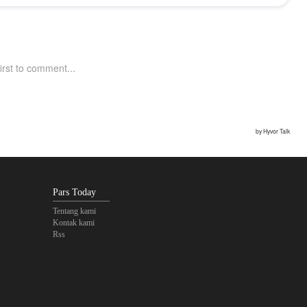
Pars Today
Tentang kami
Kontak kami
Rss