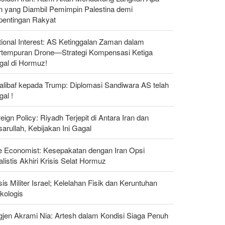
n yang Diambil Pemimpin Palestina demi
pentingan Rakyat
ional Interest: AS Ketinggalan Zaman dalam
rtempuran Drone—Strategi Kompensasi Ketiga
gal di Hormuz!
alibaf kepada Trump: Diplomasi Sandiwara AS telah
al !
eign Policy: Riyadh Terjepit di Antara Iran dan
arullah, Kebijakan Ini Gagal
e Economist: Kesepakatan dengan Iran Opsi
listis Akhiri Krisis Selat Hormuz
sis Militer Israel; Kelelahan Fisik dan Keruntuhan
kologis
gjen Akrami Nia: Artesh dalam Kondisi Siaga Penuh