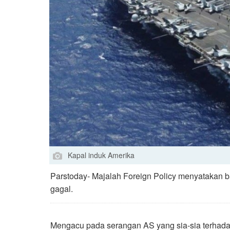
Kapal induk Amerika
Parstoday- Majalah Foreign Policy menyatakan 
gagal.
Mengacu pada serangan AS yang sia-sia terhada