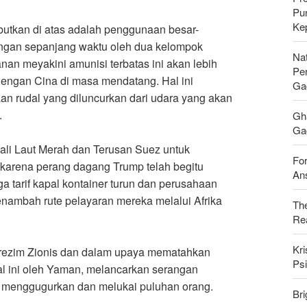
Pu
Ke
butkan di atas adalah penggunaan besar-
angan sepanjang waktu oleh dua kelompok
Nat
an meyakini amunisi terbatas ini akan lebih
Pe
dengan Cina di masa mendatang. Hal ini
Ga
an rudal yang diluncurkan dari udara yang akan
.
Gh
Gag
bali Laut Merah dan Terusan Suez untuk
For
 karena perang dagang Trump telah begitu
Ans
 tarif kapal kontainer turun dan perusahaan
nambah rute pelayaran mereka melalui Afrika
Th
Rea
Kri
rezim Zionis dan dalam upaya mematahkan
Psi
gal ini oleh Yaman, melancarkan serangan
i menggugurkan dan melukai puluhan orang.
Bri