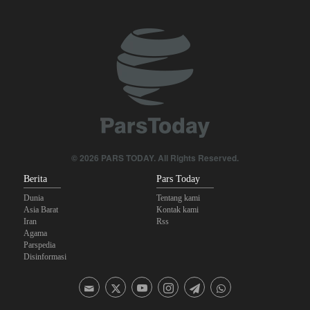
Kebijakan Ini Gagal
The Economist: Kesepakatan dengan Iran Opsi Realistis Akhiri
Krisis Selat Hormuz
Yahya Saree: Kami Hancurkan Posisi Pasukan Bayaran Saudi
dengan Rudal Balistik dan Drone
Brigjen Akrami Nia: Artesh dalam Kondisi Siaga Penuh
Anggota Kongres AS Khawatirkan Dampak Menipisnya Rudal
© 2026 PARS TODAY. All Rights Reserved.
Amerika Hadapi Iran
Berita
Pars Today
Dunia
Tentang kami
Asia Barat
Kontak kami
Iran
Rss
Agama
Parspedia
Disinformasi