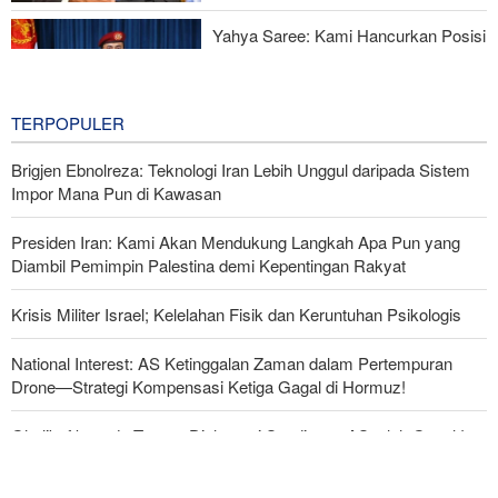
Yahya Saree: Kami Hancurkan Posisi
Pasukan Bayaran Saudi dengan
Rudal Balistik dan Drone
20 hours ago
TERPOPULER
Brigjen Ebnolreza: Teknologi Iran Lebih Unggul daripada Sistem
Impor Mana Pun di Kawasan
Presiden Iran: Kami Akan Mendukung Langkah Apa Pun yang
Diambil Pemimpin Palestina demi Kepentingan Rakyat
Krisis Militer Israel; Kelelahan Fisik dan Keruntuhan Psikologis
National Interest: AS Ketinggalan Zaman dalam Pertempuran
Drone—Strategi Kompensasi Ketiga Gagal di Hormuz!
Ghalibaf kepada Trump: Diplomasi Sandiwara AS telah Gagal !
Foreign Policy: Riyadh Terjepit di Antara Iran dan Ansarullah,