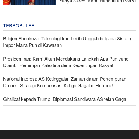
Yahya Saree: Kami Hancurkan Posisi
Pasukan Bayaran Saudi dengan
Rudal Balistik dan Drone
15 hours ago
TERPOPULER
Brigjen Ebnolreza: Teknologi Iran Lebih Unggul daripada Sistem
Impor Mana Pun di Kawasan
Presiden Iran: Kami Akan Mendukung Langkah Apa Pun yang
Diambil Pemimpin Palestina demi Kepentingan Rakyat
National Interest: AS Ketinggalan Zaman dalam Pertempuran
Drone—Strategi Kompensasi Ketiga Gagal di Hormuz!
Ghalibaf kepada Trump: Diplomasi Sandiwara AS telah Gagal !
Krisis Militer Israel; Kelelahan Fisik dan Keruntuhan Psikologis
The Economist: Kesepakatan dengan Iran Opsi Realistis Akhiri
Krisis Selat Hormuz