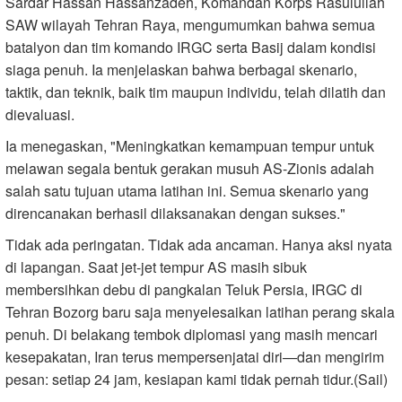
Sardar Hassan Hassanzadeh, Komandan Korps Rasulullah
SAW wilayah Tehran Raya, mengumumkan bahwa semua
batalyon dan tim komando IRGC serta Basij dalam kondisi
siaga penuh. Ia menjelaskan bahwa berbagai skenario,
taktik, dan teknik, baik tim maupun individu, telah dilatih dan
dievaluasi.
Ia menegaskan, "Meningkatkan kemampuan tempur untuk
melawan segala bentuk gerakan musuh AS-Zionis adalah
salah satu tujuan utama latihan ini. Semua skenario yang
direncanakan berhasil dilaksanakan dengan sukses."
Tidak ada peringatan. Tidak ada ancaman. Hanya aksi nyata
di lapangan. Saat jet-jet tempur AS masih sibuk
membersihkan debu di pangkalan Teluk Persia, IRGC di
Tehran Bozorg baru saja menyelesaikan latihan perang skala
penuh. Di belakang tembok diplomasi yang masih mencari
kesepakatan, Iran terus mempersenjatai diri—dan mengirim
pesan: setiap 24 jam, kesiapan kami tidak pernah tidur.(Sail)