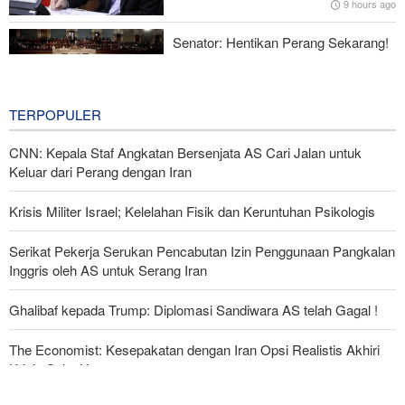
9 hours ago
Menhan Pakistan: Persatuan Negara-negara Islam dalam
Melawan Zionis Urgen
Senator: Hentikan Perang Sekarang!
BBM Mahal, Nyawa Melayang
12 hours ago
TERPOPULER
CNN: Kepala Staf Angkatan Bersenjata AS Cari Jalan untuk
Keluar dari Perang dengan Iran
Krisis Militer Israel; Kelelahan Fisik dan Keruntuhan Psikologis
Serikat Pekerja Serukan Pencabutan Izin Penggunaan Pangkalan
Inggris oleh AS untuk Serang Iran
Ghalibaf kepada Trump: Diplomasi Sandiwara AS telah Gagal !
The Economist: Kesepakatan dengan Iran Opsi Realistis Akhiri
Krisis Selat Hormuz