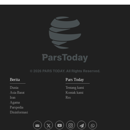
Foreign Affairs: AS Harus Tinggalkan Asia Barat
Yahya Saree: Kami Hancurkan Posisi Pasukan Bayaran Saudi
dengan Rudal Balistik dan Drone
Hulu Ledak Manuver dan Antena Anti-Jamming: Lonjakan
Kualitatif Rudal Kheibar Shekan
Mengapa Lobi Zionis di Amerika Tidak Lagi Seefektif Dulu?
Anggota Kongres AS Khawatirkan Dampak Menipisnya Rudal
Amerika Hadapi Iran
© 2026 PARS TODAY. All Rights Reserved.
Berita
Pars Today
Dunia
Tentang kami
Asia Barat
Kontak kami
Iran
Rss
Agama
Parspedia
Disinformasi