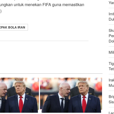
Ya
tungkan untuk menekan FIFA guna memastikan
)
Imb
Du
EPAK BOLA IRAN
Sk
Pen
Do
Mi
Tig
Te
Ir
Mu
Bri
Si
Leg