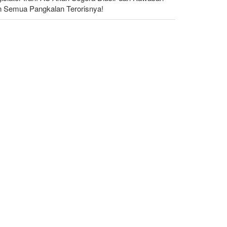
n Semua Pangkalan Terorisnya!
dakan yang Mengguncang UEA; Di Mana Jebel Ali
n Mengapa Itu Penting?