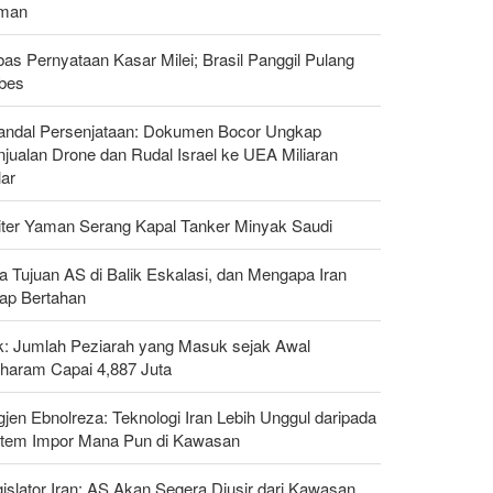
man
as Pernyataan Kasar Milei; Brasil Panggil Pulang
bes
andal Persenjataan: Dokumen Bocor Ungkap
jualan Drone dan Rudal Israel ke UEA Miliaran
lar
liter Yaman Serang Kapal Tanker Minyak Saudi
a Tujuan AS di Balik Eskalasi, dan Mengapa Iran
tap Bertahan
ak: Jumlah Peziarah yang Masuk sejak Awal
haram Capai 4,887 Juta
gjen Ebnolreza: Teknologi Iran Lebih Unggul daripada
stem Impor Mana Pun di Kawasan
islator Iran: AS Akan Segera Diusir dari Kawasan