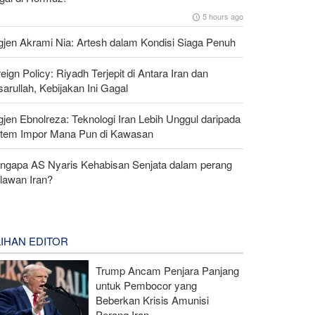
5 hours ago
gjen Akrami Nia: Artesh dalam Kondisi Siaga Penuh
eign Policy: Riyadh Terjepit di Antara Iran dan
arullah, Kebijakan Ini Gagal
gjen Ebnolreza: Teknologi Iran Lebih Unggul daripada
stem Impor Mana Pun di Kawasan
ngapa AS Nyaris Kehabisan Senjata dalam perang
lawan Iran?
LIHAN EDITOR
Trump Ancam Penjara Panjang
untuk Pembocor yang
Beberkan Krisis Amunisi
Perang Iran