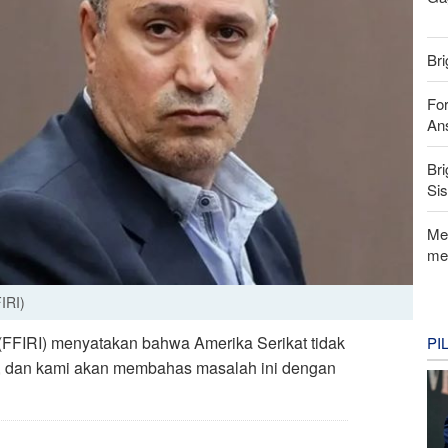
Bri
For
Ans
Bri
Si
Me
me
IRI)
 (FFIRI) menyatakan bahwa Amerika Serikat tidak
PI
A, dan kami akan membahas masalah ini dengan