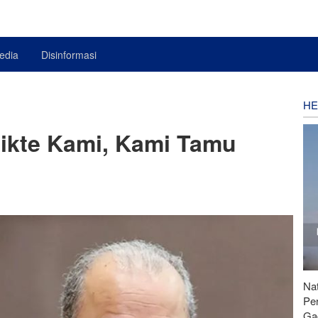
edia
Disinformasi
HE
dikte Kami, Kami Tamu
Nat
Pe
Ga