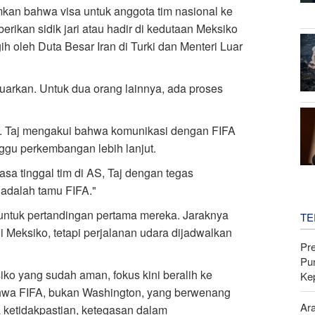
kan bahwa visa untuk anggota tim nasional ke
rikan sidik jari atau hadir di kedutaan Meksiko
gih oleh Duta Besar Iran di Turki dan Menteri Luar
luarkan. Untuk dua orang lainnya, ada proses
. Taj mengakui bahwa komunikasi dengan FIFA
gu perkembangan lebih lanjut.
a tinggal tim di AS, Taj dengan tegas
 adalah tamu FIFA."
untuk pertandingan pertama mereka. Jaraknya
TE
di Meksiko, tetapi perjalanan udara dijadwalkan
Pr
Pu
ko yang sudah aman, fokus kini beralih ke
Ke
ahwa FIFA, bukan Washington, yang berwenang
Ar
da ketidakpastian, ketegasan dalam