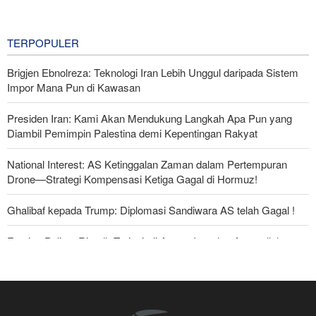
Pasukan Bayaran Saudi dengan
Rudal Balistik dan Drone
7 hours ago
TERPOPULER
Brigjen Ebnolreza: Teknologi Iran Lebih Unggul daripada Sistem
Impor Mana Pun di Kawasan
Presiden Iran: Kami Akan Mendukung Langkah Apa Pun yang
Diambil Pemimpin Palestina demi Kepentingan Rakyat
National Interest: AS Ketinggalan Zaman dalam Pertempuran
Drone—Strategi Kompensasi Ketiga Gagal di Hormuz!
Ghalibaf kepada Trump: Diplomasi Sandiwara AS telah Gagal !
Foreign Policy: Riyadh Terjepit di Antara Iran dan Ansarullah,
Kebijakan Ini Gagal
The Economist: Kesepakatan dengan Iran Opsi Realistis Akhiri
Krisis Selat Hormuz