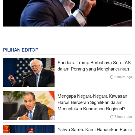
Mengapa Lobi Zionis di Amerika Tidak Lagi Seefektif Dulu?
1 hour ago
PILIHAN EDITOR
Ghalibaf kepada Trump: Diplomasi Sandiwara AS telah Gagal !
Sanders: Trump Berbahaya Seret AS
Survei Reuters: Perang dengan Iran Faktor Penyebab
dalam Perang yang Menghancurkan
Ketidakstabilan Harga BBM di AS
6 hours ago
Serangan Iran Sebabkan Lebih dari 700 Tentara AS Geger Otak
Mengapa Negara-Negara Kawasan
Gagal dalam Perang dengan Iran, Dua Pejabat Senior Mossad
Harus Berperan Signifikan dalam
Dipecat
Menentukan Keamanan Regional?
7 hours ago
Yahya Saree: Kami Hancurkan Posisi