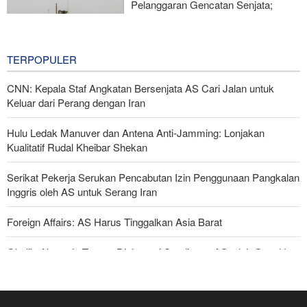
Pelanggaran Gencatan Senjata;
Tentara Israel Masuki Desa Suriah
3 hours ago
TERPOPULER
CNN: Kepala Staf Angkatan Bersenjata AS Cari Jalan untuk
Keluar dari Perang dengan Iran
Hulu Ledak Manuver dan Antena Anti-Jamming: Lonjakan
Kualitatif Rudal Kheibar Shekan
Serikat Pekerja Serukan Pencabutan Izin Penggunaan Pangkalan
Inggris oleh AS untuk Serang Iran
Foreign Affairs: AS Harus Tinggalkan Asia Barat
Ghalibaf kepada Trump: Diplomasi Sandiwara AS telah Gagal !
Araghchi kepada Negara Tetangga: Kini Saatnya Andalkan Diri
Sendiri dan Jalin Persaudaraan Sejati