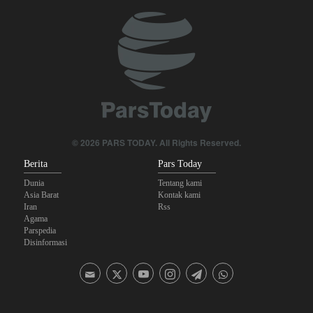
Joe Kent: Komunitas Intelijen AS Tahu Iran Tidak Buat Nuklir, Tapi
Suara Mereka Dibungkam
Mengapa Lobi Zionis di Amerika Tidak Lagi Seefektif Dulu?
Legislator Irak: AS Sumber Utama Instabilitas di Kawasan
Sanders: Trump Berbahaya Seret AS dalam Perang yang
Menghancurkan
© 2026 PARS TODAY. All Rights Reserved.
Berita
Pars Today
Dunia
Tentang kami
Asia Barat
Kontak kami
Iran
Rss
Agama
Parspedia
Disinformasi