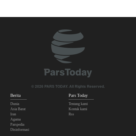
Yahya Saree: Kami Hancurkan Posisi Pasukan Bayaran Saudi
dengan Rudal Balistik dan Drone
Brigjen Akrami Nia: Artesh dalam Kondisi Siaga Penuh
Anggota Kongres AS Khawatirkan Dampak Menipisnya Rudal
Amerika Hadapi Iran
Sanders: Trump Berbahaya Seret AS dalam Perang yang
Menghancurkan
Mengapa Lobi Zionis di Amerika Tidak Lagi Seefektif Dulu?
© 2026 PARS TODAY. All Rights Reserved.
Berita
Pars Today
Dunia
Tentang kami
Asia Barat
Kontak kami
Iran
Rss
Agama
Parspedia
Disinformasi