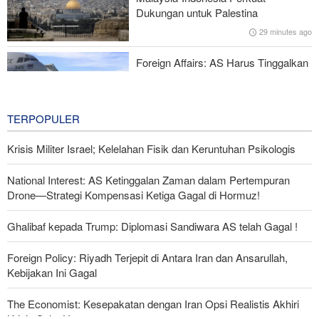
Digagalkan
Dukungan untuk Palestina
29 minutes ago
IRGC: Pengakuan Media Asing atas Kekalahan Trump Hasil
Perjuangan Media Revolusioner
Foreign Affairs: AS Harus Tinggalkan
Asia Barat
33 minutes ago
TERPOPULER
Krisis Militer Israel; Kelelahan Fisik dan Keruntuhan Psikologis
National Interest: AS Ketinggalan Zaman dalam Pertempuran
Drone—Strategi Kompensasi Ketiga Gagal di Hormuz!
Ghalibaf kepada Trump: Diplomasi Sandiwara AS telah Gagal !
Foreign Policy: Riyadh Terjepit di Antara Iran dan Ansarullah,
Kebijakan Ini Gagal
The Economist: Kesepakatan dengan Iran Opsi Realistis Akhiri
Krisis Selat Hormuz