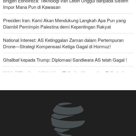
Brigjen Ebnolreza: Teknologi Iran Lebih Unggul daripada Sistem
Impor Mana Pun di Kawasan
Presiden Iran: Kami Akan Mendukung Langkah Apa Pun yang
Diambil Pemimpin Palestina demi Kepentingan Rakyat
National Interest: AS Ketinggalan Zaman dalam Pertempuran
Drone—Strategi Kompensasi Ketiga Gagal di Hormuz!
Ghalibaf kepada Trump: Diplomasi Sandiwara AS telah Gagal !
Krisis Militer Israel; Kelelahan Fisik dan Keruntuhan Psikologis
The Economist: Kesepakatan dengan Iran Opsi Realistis Akhiri
Krisis Selat Hormuz
Foreign Policy: Riyadh Terjepit di Antara Iran dan Ansarullah,
Kebijakan Ini Gagal
Yahya Saree: Kami Hancurkan Posisi Pasukan Bayaran Saudi
dengan Rudal Balistik dan Drone