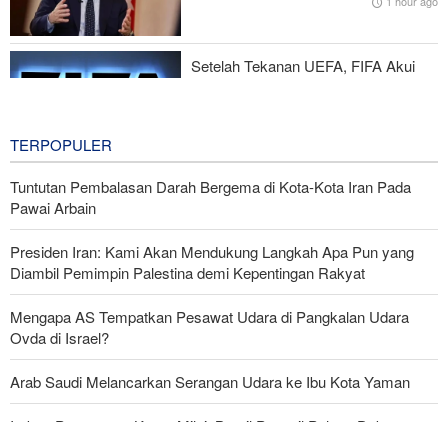
1 hour ago
Yedioth Ahronoth: 170 Ribu Ajukan Terapi Jiwa, 66 Kasus Bunuh
Diri
Setelah Tekanan UEFA, FIFA Akui
Kesalahan dan Hentikan Proyek
Komersialisasi
4 hours ago
TERPOPULER
Tuntutan Pembalasan Darah Bergema di Kota-Kota Iran Pada
Pawai Arbain
Presiden Iran: Kami Akan Mendukung Langkah Apa Pun yang
Diambil Pemimpin Palestina demi Kepentingan Rakyat
Mengapa AS Tempatkan Pesawat Udara di Pangkalan Udara
Ovda di Israel?
Arab Saudi Melancarkan Serangan Udara ke Ibu Kota Yaman
Imbas Pernyataan Kasar Milei; Brasil Panggil Pulang Dubes