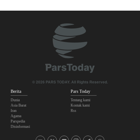
Skandal Persenjataan: Dokumen Bocor Ungkap Penjualan Drone
dan Rudal Israel ke UEA Miliaran Dolar
Militer Yaman Serang Kapal Tanker Minyak Saudi
Tiga Tujuan AS di Balik Eskalasi, dan Mengapa Iran Tetap
Bertahan
Irak: Jumlah Peziarah yang Masuk sejak Awal Muharam Capai
4,887 Juta
Legislator Iran: AS Akan Segera Diusir dari Kawasan dan Semua
© 2026 PARS TODAY. All Rights Reserved.
Pangkalan Terorisnya!
Berita
Pars Today
Dunia
Tentang kami
Asia Barat
Kontak kami
Iran
Rss
Agama
Parspedia
Disinformasi