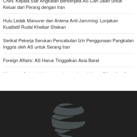
CNN: Kepala Staf Angkatan Bersenjata AS Cari Jalan untuk
Keluar dari Perang dengan Iran
Hulu Ledak Manuver dan Antena Anti-Jamming: Lonjakan
Kualitatif Rudal Kheibar Shekan
Serikat Pekerja Serukan Pencabutan Izin Penggunaan Pangkalan
Inggris oleh AS untuk Serang Iran
Foreign Affairs: AS Harus Tinggalkan Asia Barat
Mengapa Seluruh Hubungan dengan Israel Harus Dihentikan?
Araghchi kepada Negara Tetangga: Kini Saatnya Andalkan Diri
Sendiri dan Jalin Persaudaraan Sejati
Bantuan Obat-obatan dari 11 Negara untuk Iran di Masa Perang
Dua Sisi Arab Saudi Diserang; 'Pakta Makkah' Hanya Bertahan
Dua Hari?