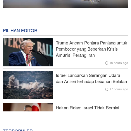
National Interest: AS Ketinggalan Zaman dalam Pertempuran
Drone—Strategi Kompensasi Ketiga Gagal di Hormuz!
11 hours ago
PILIHAN EDITOR
Brigjen Akrami Nia: Artesh dalam Kondisi Siaga Penuh
Trump Ancam Penjara Panjang untuk
Pembocor yang Beberkan Krisis
Foreign Policy: Riyadh Terjepit di Antara Iran dan Ansarullah,
Amunisi Perang Iran
Kebijakan Ini Gagal
15 hours ago
Brigjen Ebnolreza: Teknologi Iran Lebih Unggul daripada Sistem
Israel Lancarkan Serangan Udara
Impor Mana Pun di Kawasan
dan Artileri terhadap Lebanon Selatan
17 hours ago
Mengapa AS Nyaris Kehabisan Senjata dalam perang melawan
Iran?
Hakan Fidan: Israel Tidak Berniat
Capai Perdamaian
17 hours ago
TERPOPULER