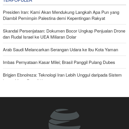
Presiden Iran: Kami Akan Mendukung Langkah Apa Pun yang
Diambil Pemimpin Palestina demi Kepentingan Rakyat
Skandal Persenjataan: Dokumen Bocor Ungkap Penjualan Drone
dan Rudal Israel ke UEA Miliaran Dolar
Arab Saudi Melancarkan Serangan Udara ke Ibu Kota Yaman
Imbas Pernyataan Kasar Milei; Brasil Panggil Pulang Dubes
Brigjen Ebnolreza: Teknologi Iran Lebih Unggul daripada Sistem
Impor Mana Pun di Kawasan
Militer Yaman Serang Kapal Tanker Minyak Saudi
Tiga Tujuan AS di Balik Eskalasi, dan Mengapa Iran Tetap
Bertahan
Irak: Jumlah Peziarah yang Masuk sejak Awal Muharam Capai