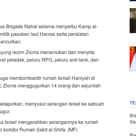
husus Brigade Nahal selama menyerbu Kamp al-
ilik pasukan laut Hamas serta peralatan
ancurkan.
ayung rezim Zionis menemukan dan menyita
rel peledak, peluru RPG, peluru anti-tank, dan
u juga membombardir rumah Ismail Haniyah di
t, Zionis menggugurkan 14 orang dan sejumlah
TE
elaporkan, menyusul serangan Israel ke sebuah
ugur.
Bri
Si
ika Israel mengarahkan serangannya ke rumah
ki koridor Rumah Sakit al-Shifa. (MF)
Pr