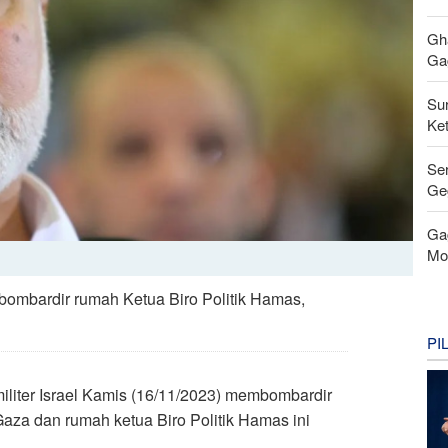
Gh
Gag
Su
Ke
Se
Ge
Ga
Mo
mbombardir rumah Ketua Biro Politik Hamas,
PI
 militer Israel Kamis (16/11/2023) membombardir
Gaza dan rumah ketua Biro Politik Hamas ini