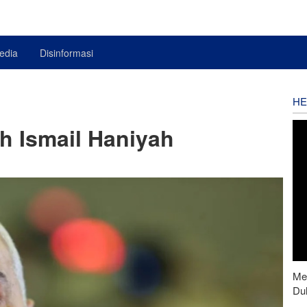
edia
Disinformasi
HE
h Ismail Haniyah
Men
Du