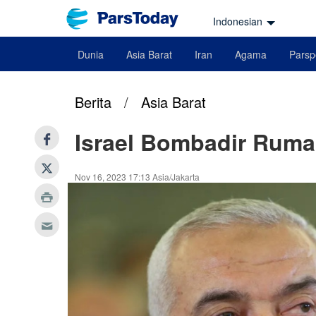
Indonesian
Dunia
Asia Barat
Iran
Agama
Parsp
Berita
/
Asia Barat
Israel Bombadir Ruma
Nov 16, 2023 17:13 Asia/Jakarta