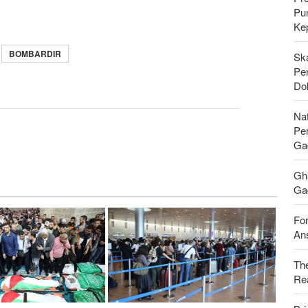
Pu
Ke
BOMBARDIR
Sk
Pen
Do
Nat
Pe
Ga
Gh
Gag
For
Ans
Th
Rea