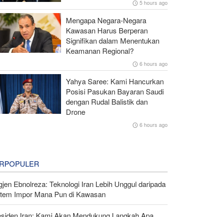
5 hours ago
Mengapa Negara-Negara
Kawasan Harus Berperan
Signifikan dalam Menentukan
Keamanan Regional?
6 hours ago
Yahya Saree: Kami Hancurkan
Posisi Pasukan Bayaran Saudi
dengan Rudal Balistik dan
Drone
6 hours ago
RPOPULER
gjen Ebnolreza: Teknologi Iran Lebih Unggul daripada
stem Impor Mana Pun di Kawasan
esiden Iran: Kami Akan Mendukung Langkah Apa