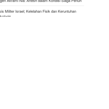
gjen Akrami Nia: Artesh dalam Kondisi Siaga Penuh
sis Militer Israel; Kelelahan Fisik dan Keruntuhan
kologis
hya Saree: Kami Hancurkan Posisi Pasukan
yaran Saudi dengan Rudal Balistik dan Drone