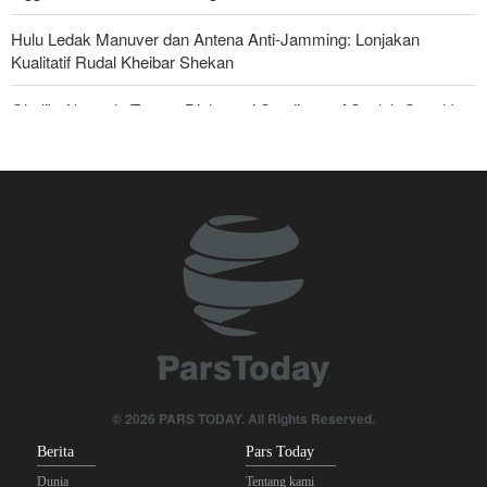
Hulu Ledak Manuver dan Antena Anti-Jamming: Lonjakan
Kualitatif Rudal Kheibar Shekan
Ghalibaf kepada Trump: Diplomasi Sandiwara AS telah Gagal !
Foreign Affairs: AS Harus Tinggalkan Asia Barat
The Economist: Kesepakatan dengan Iran Opsi Realistis Akhiri
Krisis Selat Hormuz
Yahya Saree: Kami Hancurkan Posisi Pasukan Bayaran Saudi
dengan Rudal Balistik dan Drone
Mengapa Lobi Zionis di Amerika Tidak Lagi Seefektif Dulu?
Anggota Kongres AS Khawatirkan Dampak Menipisnya Rudal
Amerika Hadapi Iran
© 2026 PARS TODAY. All Rights Reserved.
Berita
Pars Today
Dunia
Tentang kami