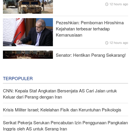
12 hours ago
Zolghadr: Selat Hormuz Hanya Akan Dibuka Jika AS Perbaiki
Perilaku—Ini 6 Syaratnya!
Pezeshkian: Pemboman Hiroshima
Norouzi: Jurnalis Berdiri di Titik Pertemuan antara Realitas dan
Kejahatan terbesar terhadap
Opini Publik
Kemanusiaan
12 hours ago
Menhan Pakistan: Persatuan Negara-negara Islam dalam
Melawan Zionis Urgen
Senator: Hentikan Perang Sekarang!
BBM Mahal, Nyawa Melayang
15 hours ago
TERPOPULER
CNN: Kepala Staf Angkatan Bersenjata AS Cari Jalan untuk
Keluar dari Perang dengan Iran
Krisis Militer Israel; Kelelahan Fisik dan Keruntuhan Psikologis
Serikat Pekerja Serukan Pencabutan Izin Penggunaan Pangkalan
Inggris oleh AS untuk Serang Iran