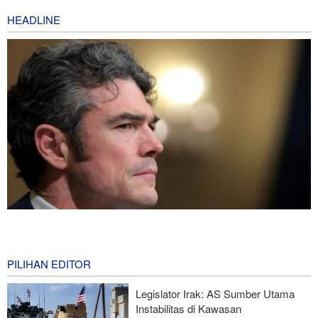
HEADLINE
Joe Kent: Komunitas Intelijen AS Tahu Iran Tidak Buat Nuklir, Tapi
Suara Mereka Dibungkam
10 hours ago
PILIHAN EDITOR
Hulu Ledak Manuver dan Antena Anti-Jamming: Lonjakan
Legislator Irak: AS Sumber Utama
Kualitatif Rudal Kheibar Shekan
Instabilitas di Kawasan