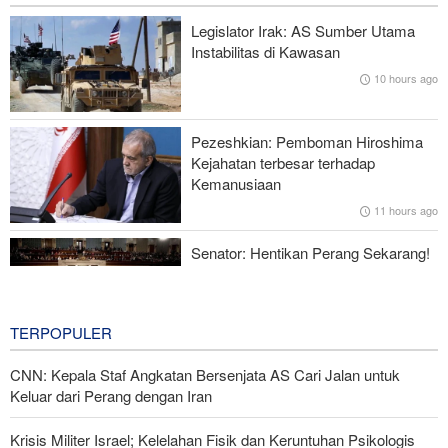
Hulu Ledak Manuver dan Antena Anti-Jamming: Lonjakan
Legislator Irak: AS Sumber Utama
Kualitatif Rudal Kheibar Shekan
Instabilitas di Kawasan
10 hours ago
Zolghadr: Selat Hormuz Hanya Akan Dibuka Jika AS Perbaiki
Perilaku—Ini 6 Syaratnya!
Pezeshkian: Pemboman Hiroshima
Norouzi: Jurnalis Berdiri di Titik Pertemuan antara Realitas dan
Kejahatan terbesar terhadap
Opini Publik
Kemanusiaan
11 hours ago
Menhan Pakistan: Persatuan Negara-negara Islam dalam
Melawan Zionis Urgen
Senator: Hentikan Perang Sekarang!
BBM Mahal, Nyawa Melayang
13 hours ago
TERPOPULER
CNN: Kepala Staf Angkatan Bersenjata AS Cari Jalan untuk
Keluar dari Perang dengan Iran
Krisis Militer Israel; Kelelahan Fisik dan Keruntuhan Psikologis