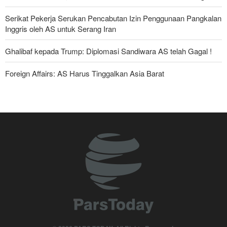
Serikat Pekerja Serukan Pencabutan Izin Penggunaan Pangkalan
Inggris oleh AS untuk Serang Iran
Ghalibaf kepada Trump: Diplomasi Sandiwara AS telah Gagal !
Foreign Affairs: AS Harus Tinggalkan Asia Barat
The Economist: Kesepakatan dengan Iran Opsi Realistis Akhiri
Krisis Selat Hormuz
Yahya Saree: Kami Hancurkan Posisi Pasukan Bayaran Saudi
dengan Rudal Balistik dan Drone
Hulu Ledak Manuver dan Antena Anti-Jamming: Lonjakan
Kualitatif Rudal Kheibar Shekan
Mengapa Lobi Zionis di Amerika Tidak Lagi Seefektif Dulu?
Anggota Kongres AS Khawatirkan Dampak Menipisnya Rudal