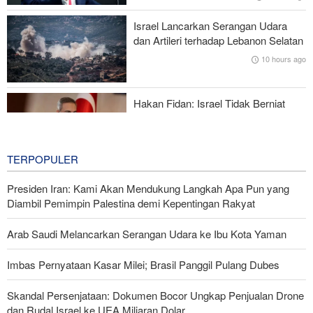
Brigjen Ebnolreza: Teknologi Iran Lebih Unggul daripada Sistem
Israel Lancarkan Serangan Udara
Impor Mana Pun di Kawasan
dan Artileri terhadap Lebanon Selatan
10 hours ago
Mengapa AS Nyaris Kehabisan Senjata dalam perang melawan
Iran?
Hakan Fidan: Israel Tidak Berniat
Capai Perdamaian
11 hours ago
TERPOPULER
Presiden Iran: Kami Akan Mendukung Langkah Apa Pun yang
Diambil Pemimpin Palestina demi Kepentingan Rakyat
Arab Saudi Melancarkan Serangan Udara ke Ibu Kota Yaman
Imbas Pernyataan Kasar Milei; Brasil Panggil Pulang Dubes
Skandal Persenjataan: Dokumen Bocor Ungkap Penjualan Drone
dan Rudal Israel ke UEA Miliaran Dolar