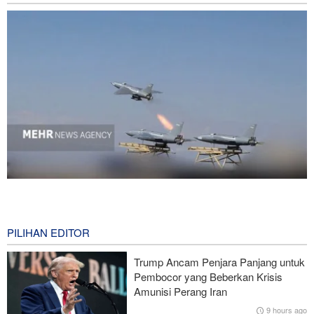
National Interest: AS Ketinggalan Zaman dalam Pertempuran
Drone—Strategi Kompensasi Ketiga Gagal di Hormuz!
5 hours ago
PILIHAN EDITOR
Brigjen Akrami Nia: Artesh dalam Kondisi Siaga Penuh
Trump Ancam Penjara Panjang untuk
Pembocor yang Beberkan Krisis
Foreign Policy: Riyadh Terjepit di Antara Iran dan Ansarullah,
Amunisi Perang Iran
Kebijakan Ini Gagal
9 hours ago