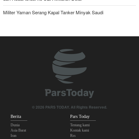
Militer Yaman Serang Kapal Tanker Minyak Saudi
Tiga Tujuan AS di Balik Eskalasi, dan Mengapa Iran Tetap
Bertahan
Irak: Jumlah Peziarah yang Masuk sejak Awal Muharam Capai
4,887 Juta
Brigjen Ebnolreza: Teknologi Iran Lebih Unggul daripada Sistem
Impor Mana Pun di Kawasan
Legislator Iran: AS Akan Segera Diusir dari Kawasan dan Semua
Pangkalan Terorisnya!
Ledakan yang Mengguncang UEA; Di Mana Jebel Ali dan
© 2026 PARS TODAY. All Rights Reserved.
Mengapa Itu Penting?
Berita
Pars Today
Dunia
Tentang kami
Asia Barat
Kontak kami
Iran
Rss