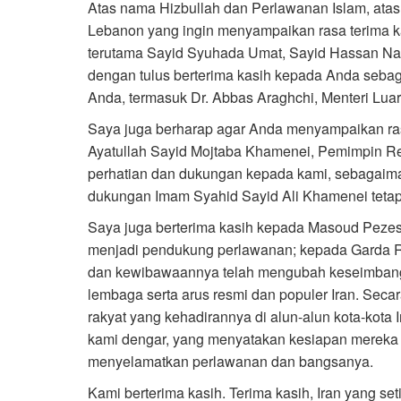
Atas nama Hizbullah dan Perlawanan Islam, atas
Lebanon yang ingin menyampaikan rasa terima 
terutama Sayid Syuhada Umat, Sayid Hassan Nasr
dengan tulus berterima kasih kepada Anda sebag
Anda, termasuk Dr. Abbas Araghchi, Menteri Luar
Saya juga berharap agar Anda menyampaikan ra
Ayatullah Sayid Mojtaba Khamenei, Pemimpin Rep
perhatian dan dukungan kepada kami, sebagaima
dukungan Imam Syahid Sayid Ali Khamenei tetap 
Saya juga berterima kasih kepada Masoud Pezesh
menjadi pendukung perlawanan; kepada Garda R
dan kewibawaannya telah mengubah keseimbangan;
lembaga serta arus resmi dan populer Iran. Sec
rakyat yang kehadirannya di alun-alun kota-kota I
kami dengar, yang menyatakan kesiapan merek
menyelamatkan perlawanan dan bangsanya.
Kami berterima kasih. Terima kasih, Iran yang seti