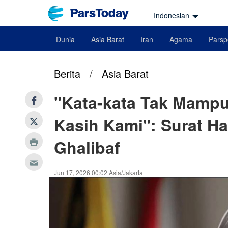
Indonesian
Dunia
Asia Barat
Iran
Agama
Parsp
Berita
/
Asia Barat
"Kata-kata Tak Mamp
Kasih Kami": Surat Ha
Ghalibaf
Jun 17, 2026 00:02 Asia/Jakarta