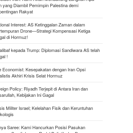
n yang Diambil Pemimpin Palestina demi
pentingan Rakyat
ional Interest: AS Ketinggalan Zaman dalam
rtempuran Drone—Strategi Kompensasi Ketiga
gal di Hormuz!
alibaf kepada Trump: Diplomasi Sandiwara AS telah
al !
e Economist: Kesepakatan dengan Iran Opsi
listis Akhiri Krisis Selat Hormuz
eign Policy: Riyadh Terjepit di Antara Iran dan
arullah, Kebijakan Ini Gagal
sis Militer Israel; Kelelahan Fisik dan Keruntuhan
kologis
hya Saree: Kami Hancurkan Posisi Pasukan