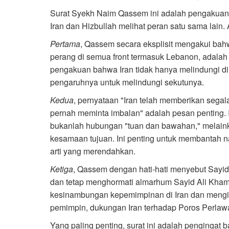
Surat Syekh Naim Qassem ini adalah pengakuan d
Iran dan Hizbullah melihat peran satu sama lain. 
Pertama
, Qassem secara eksplisit mengakui ba
perang di semua front termasuk Lebanon, adalah ha
pengakuan bahwa Iran tidak hanya melindungi dir
pengaruhnya untuk melindungi sekutunya.
Kedua
, pernyataan "Iran telah memberikan segal
pernah meminta imbalan" adalah pesan penting.
bukanlah hubungan "tuan dan bawahan," melain
kesamaan tujuan. Ini penting untuk membantah n
arti yang merendahkan.
Ketiga
, Qassem dengan hati-hati menyebut Sayi
dan tetap menghormati almarhum Sayid Ali Kham
kesinambungan kepemimpinan di Iran dan mengi
pemimpin, dukungan Iran terhadap Poros Perlawa
Yang paling penting, surat ini adalah pengingat 