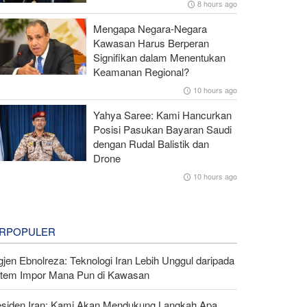
8 hours ago
Mengapa Negara-Negara
Kawasan Harus Berperan
Signifikan dalam Menentukan
Keamanan Regional?
10 hours ago
Yahya Saree: Kami Hancurkan
Posisi Pasukan Bayaran Saudi
dengan Rudal Balistik dan
Drone
10 hours ago
RPOPULER
gjen Ebnolreza: Teknologi Iran Lebih Unggul daripada
stem Impor Mana Pun di Kawasan
esiden Iran: Kami Akan Mendukung Langkah Apa