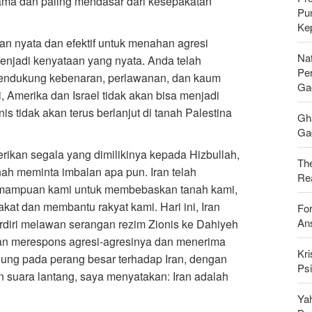
tama dan paling mendasar dari kesepakatan
Pu
Ke
an nyata dan efektif untuk menahan agresi
Nat
njadi kenyataan yang nyata. Anda telah
Pe
endukung kebenaran, perlawanan, dan kaum
Ga
i, Amerika dan Israel tidak akan bisa menjadi
s tidak akan terus berlanjut di tanah Palestina
Gh
Gag
ikan segala yang dimilikinya kepada Hizbullah,
Th
ah meminta imbalan apa pun. Iran telah
Rea
emampuan kami untuk membebaskan tanah kami,
at dan membantu rakyat kami. Hari ini, Iran
For
Ans
diri melawan serangan rezim Zionis ke Dahiyeh
Iran merespons agresi-agresinya dan menerima
Kri
ujung pada perang besar terhadap Iran, dengan
Psi
 suara lantang, saya menyatakan: Iran adalah
Ya