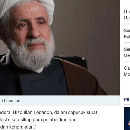
Gh
Gag
Su
Ke
Se
Ge
Ga
Mo
PI
lah Lebanon
deral Hizbullah Lebanon, dalam sepucuk surat
i sikap-sikap para pejabat Iran dan
 dan kehormatan."