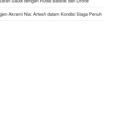
yaran Saudi dengan Rudal Balistik dan Drone
gjen Akrami Nia: Artesh dalam Kondisi Siaga Penuh
ggota Kongres AS Khawatirkan Dampak Menipisnya
dal Amerika Hadapi Iran