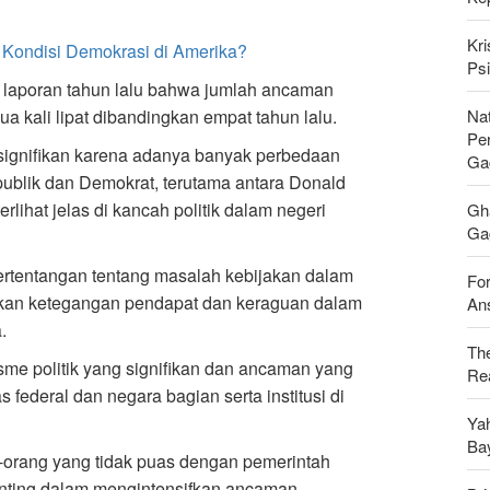
Kri
Kondisi Demokrasi di Amerika?
Psi
laporan tahun lalu bahwa jumlah ancaman
Nat
a kali lipat dibandingkan empat tahun lalu.
Pe
a signifikan karena adanya banyak perbedaan
Ga
epublik dan Demokrat, terutama antara Donald
rlihat jelas di kancah politik dalam negeri
Gh
Gag
bertentangan tentang masalah kebijakan dalam
For
bkan ketegangan pendapat dan keraguan dalam
Ans
.
Th
sme politik yang signifikan dan ancaman yang
Rea
 federal dan negara bagian serta institusi di
Ya
Ba
ng-orang yang tidak puas dengan pemerintah
nting dalam mengintensifkan ancaman