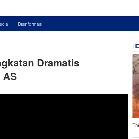
edia
Disinformasi
HE
ngkatan Dramatis
i AS
The