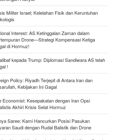
sis Militer Israel; Kelelahan Fisik dan Keruntuhan
kologis
ional Interest: AS Ketinggalan Zaman dalam
rtempuran Drone—Strategi Kompensasi Ketiga
gal di Hormuz!
alibaf kepada Trump: Diplomasi Sandiwara AS telah
al !
eign Policy: Riyadh Terjepit di Antara Iran dan
arullah, Kebijakan Ini Gagal
e Economist: Kesepakatan dengan Iran Opsi
listis Akhiri Krisis Selat Hormuz
hya Saree: Kami Hancurkan Posisi Pasukan
yaran Saudi dengan Rudal Balistik dan Drone