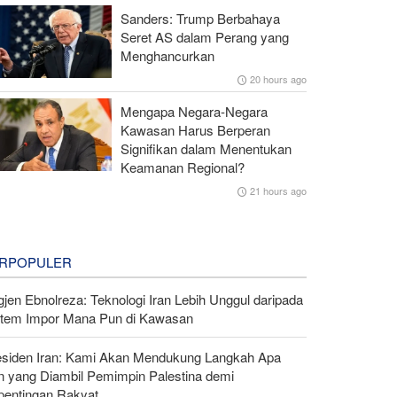
Sanders: Trump Berbahaya
Seret AS dalam Perang yang
Menghancurkan
20 hours ago
Mengapa Negara-Negara
Kawasan Harus Berperan
Signifikan dalam Menentukan
Keamanan Regional?
21 hours ago
RPOPULER
gjen Ebnolreza: Teknologi Iran Lebih Unggul daripada
stem Impor Mana Pun di Kawasan
esiden Iran: Kami Akan Mendukung Langkah Apa
n yang Diambil Pemimpin Palestina demi
pentingan Rakyat