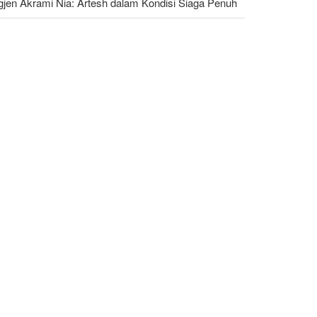
gjen Akrami Nia: Artesh dalam Kondisi Siaga Penuh
nders: Trump Berbahaya Seret AS dalam Perang
ng Menghancurkan