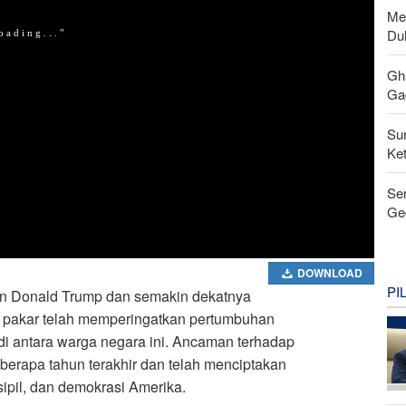
Men
Du
Gh
Gag
Su
Ke
Se
Ge
DOWNLOAD
PI
n Donald Trump dan semakin dekatnya
 pakar telah memperingatkan pertumbuhan
 di antara warga negara ini. Ancaman terhadap
berapa tahun terakhir dan telah menciptakan
ipil, dan demokrasi Amerika.