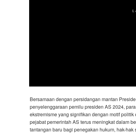
Bersamaan dengan persidangan mantan Preside
penyelenggaraan pemilu presiden AS 2024, para
ekstremisme yang signifikan dengan motif politik
pejabat pemerintah AS terus meningkat dalam be
tantangan baru bagi penegakan hukum, hak-hak s