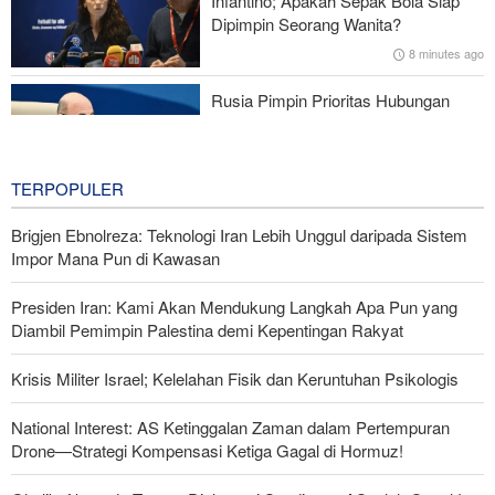
Infantino; Apakah Sepak Bola Siap
Serangan Iran Sebabkan Lebih dari 700 Tentara AS Geger Otak
Dipimpin Seorang Wanita?
8 minutes ago
Rusia Pimpin Prioritas Hubungan
Dagang Eurasia; Iran dan Tiongkok
Jadi Sasaran
27 minutes ago
TERPOPULER
Brigjen Ebnolreza: Teknologi Iran Lebih Unggul daripada Sistem
Impor Mana Pun di Kawasan
Presiden Iran: Kami Akan Mendukung Langkah Apa Pun yang
Diambil Pemimpin Palestina demi Kepentingan Rakyat
Krisis Militer Israel; Kelelahan Fisik dan Keruntuhan Psikologis
National Interest: AS Ketinggalan Zaman dalam Pertempuran
Drone—Strategi Kompensasi Ketiga Gagal di Hormuz!