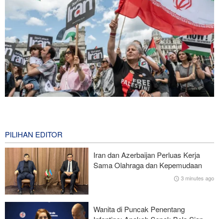
Serikat Pekerja Serukan Pencabutan Izin Penggunaan Pangkalan
Inggris oleh AS untuk Serang Iran
18 minutes ago
PILIHAN EDITOR
Mengapa Lobi Zionis di Amerika Tidak Lagi Seefektif Dulu?
Iran dan Azerbaijan Perluas Kerja
Sama Olahraga dan Kepemudaan
Ghalibaf kepada Trump: Diplomasi Sandiwara AS telah Gagal !
3 minutes ago
Survei Reuters: Perang dengan Iran Faktor Penyebab
Ketidakstabilan Harga BBM di AS
Wanita di Puncak Penentang