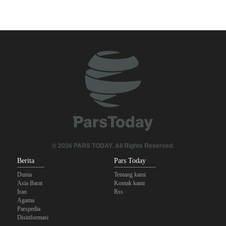
Ghalibaf kepada Trump: Diplomasi Sandiwara AS telah Gagal !
Foreign Policy: Riyadh Terjepit di Antara Iran dan Ansarullah,
Kebijakan Ini Gagal
The Economist: Kesepakatan dengan Iran Opsi Realistis Akhiri
Krisis Selat Hormuz
Yahya Saree: Kami Hancurkan Posisi Pasukan Bayaran Saudi
dengan Rudal Balistik dan Drone
Brigjen Akrami Nia: Artesh dalam Kondisi Siaga Penuh
Sanders: Trump Berbahaya Seret AS dalam Perang yang
© 2026 PARS TODAY. All Rights Reserved.
Menghancurkan
Berita
Pars Today
Dunia
Tentang kami
Asia Barat
Kontak kami
Iran
Rss
Agama
Parspedia
Disinformasi