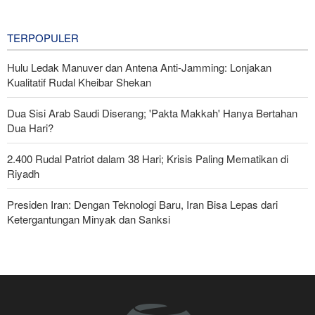
Nasional Iran
2 hours ago
TERPOPULER
Hulu Ledak Manuver dan Antena Anti-Jamming: Lonjakan
Kualitatif Rudal Kheibar Shekan
Dua Sisi Arab Saudi Diserang; 'Pakta Makkah' Hanya Bertahan
Dua Hari?
2.400 Rudal Patriot dalam 38 Hari; Krisis Paling Mematikan di
Riyadh
Presiden Iran: Dengan Teknologi Baru, Iran Bisa Lepas dari
Ketergantungan Minyak dan Sanksi
Foreign Affairs: AS Harus Tinggalkan Asia Barat
Pasukan Reaksi Cepat dan Pasukan Khusus AD Artesh: Garda
Terdepan Keamanan Perbatasan Iran