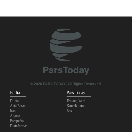
The Economist: Kesepakatan dengan Iran Opsi Realistis Akhiri
Krisis Selat Hormuz
Yahya Saree: Kami Hancurkan Posisi Pasukan Bayaran Saudi
dengan Rudal Balistik dan Drone
Brigjen Akrami Nia: Artesh dalam Kondisi Siaga Penuh
Anggota Kongres AS Khawatirkan Dampak Menipisnya Rudal
Amerika Hadapi Iran
Sanders: Trump Berbahaya Seret AS dalam Perang yang
© 2026 PARS TODAY. All Rights Reserved.
Menghancurkan
Berita
Pars Today
Dunia
Tentang kami
Asia Barat
Kontak kami
Iran
Rss
Agama
Parspedia
Disinformasi