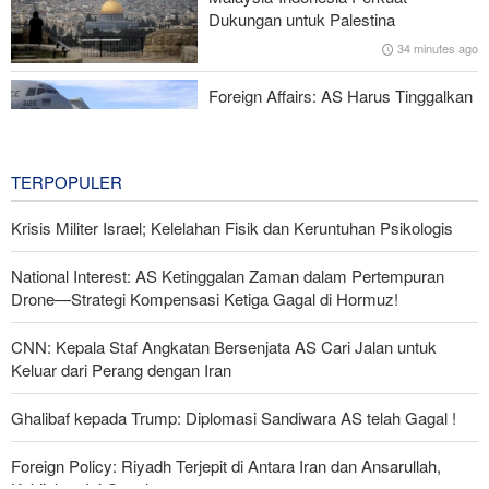
Digagalkan
Dukungan untuk Palestina
34 minutes ago
IRGC: Pengakuan Media Asing atas Kekalahan Trump Hasil
Perjuangan Media Revolusioner
Foreign Affairs: AS Harus Tinggalkan
Asia Barat
38 minutes ago
TERPOPULER
Krisis Militer Israel; Kelelahan Fisik dan Keruntuhan Psikologis
National Interest: AS Ketinggalan Zaman dalam Pertempuran
Drone—Strategi Kompensasi Ketiga Gagal di Hormuz!
CNN: Kepala Staf Angkatan Bersenjata AS Cari Jalan untuk
Keluar dari Perang dengan Iran
Ghalibaf kepada Trump: Diplomasi Sandiwara AS telah Gagal !
Foreign Policy: Riyadh Terjepit di Antara Iran dan Ansarullah,
Kebijakan Ini Gagal