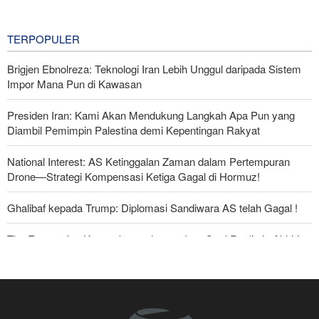
Rudal Balistik dan Drone
9 hours ago
TERPOPULER
Brigjen Ebnolreza: Teknologi Iran Lebih Unggul daripada Sistem
Impor Mana Pun di Kawasan
Presiden Iran: Kami Akan Mendukung Langkah Apa Pun yang
Diambil Pemimpin Palestina demi Kepentingan Rakyat
National Interest: AS Ketinggalan Zaman dalam Pertempuran
Drone—Strategi Kompensasi Ketiga Gagal di Hormuz!
Ghalibaf kepada Trump: Diplomasi Sandiwara AS telah Gagal !
The Economist: Kesepakatan dengan Iran Opsi Realistis Akhiri
Krisis Selat Hormuz
Foreign Policy: Riyadh Terjepit di Antara Iran dan Ansarullah,
Kebijakan Ini Gagal