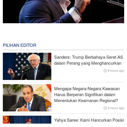
Mengapa Lobi Zionis di Amerika Tidak Lagi Seefektif Dulu?
3 hours ago
PILIHAN EDITOR
Ghalibaf kepada Trump: Diplomasi Sandiwara AS telah Gagal !
Sanders: Trump Berbahaya Seret AS
Survei Reuters: Perang dengan Iran Faktor Penyebab
dalam Perang yang Menghancurkan
Ketidakstabilan Harga BBM di AS
8 hours ago
Serangan Iran Sebabkan Lebih dari 700 Tentara AS Geger Otak
Mengapa Negara-Negara Kawasan
Gagal dalam Perang dengan Iran, Dua Pejabat Senior Mossad
Harus Berperan Signifikan dalam
Dipecat
Menentukan Keamanan Regional?
9 hours ago
Yahya Saree: Kami Hancurkan Posisi
Pasukan Bayaran Saudi dengan