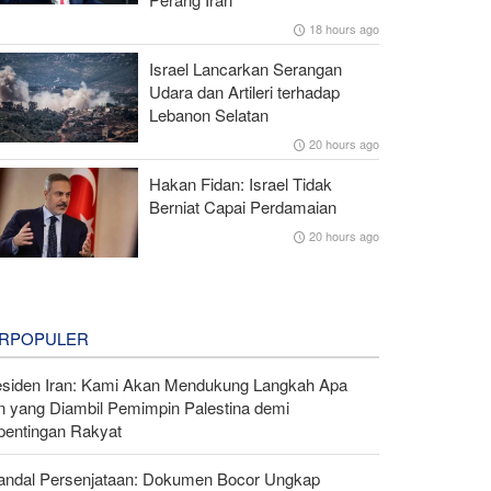
18 hours ago
Israel Lancarkan Serangan
Udara dan Artileri terhadap
Lebanon Selatan
20 hours ago
Hakan Fidan: Israel Tidak
Berniat Capai Perdamaian
20 hours ago
RPOPULER
esiden Iran: Kami Akan Mendukung Langkah Apa
n yang Diambil Pemimpin Palestina demi
pentingan Rakyat
andal Persenjataan: Dokumen Bocor Ungkap