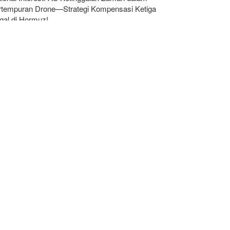
rtempuran Drone—Strategi Kompensasi Ketiga
gal di Hormuz!
dakan yang Mengguncang UEA; Di Mana Jebel Ali
n Mengapa Itu Penting?