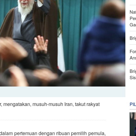
Nat
Pe
Ga
Bri
For
Ans
Bri
Si
r, mengatakan, musuh-musuh Iran, takut rakyat
PI
 dalam pertemuan dengan ribuan pemilih pemula,