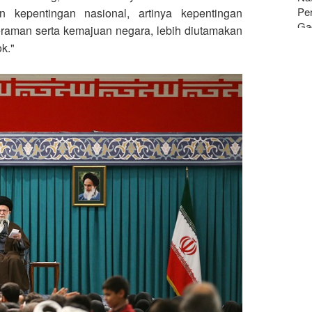
Pe
 kepentingan nasional, artinya kepentingan
Ga
eraman serta kemajuan negara, lebih diutamakan
k."
Le
da