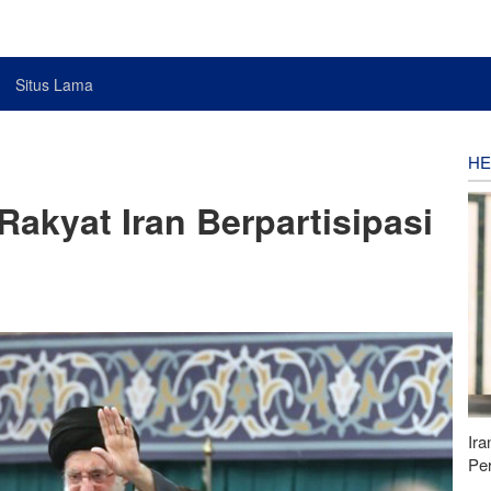
Situs Lama
HE
akyat Iran Berpartisipasi
Ira
Pe