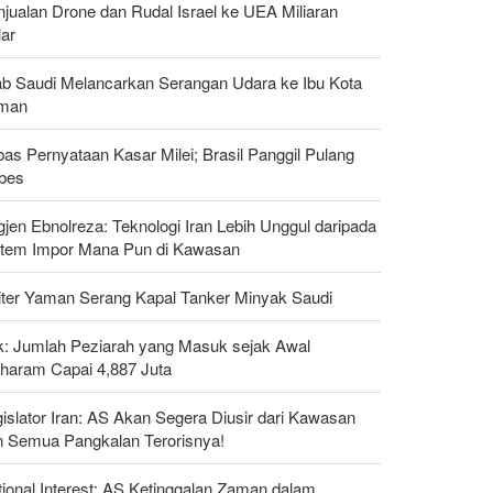
jualan Drone dan Rudal Israel ke UEA Miliaran
lar
ab Saudi Melancarkan Serangan Udara ke Ibu Kota
man
as Pernyataan Kasar Milei; Brasil Panggil Pulang
bes
gjen Ebnolreza: Teknologi Iran Lebih Unggul daripada
stem Impor Mana Pun di Kawasan
liter Yaman Serang Kapal Tanker Minyak Saudi
ak: Jumlah Peziarah yang Masuk sejak Awal
haram Capai 4,887 Juta
islator Iran: AS Akan Segera Diusir dari Kawasan
n Semua Pangkalan Terorisnya!
ional Interest: AS Ketinggalan Zaman dalam