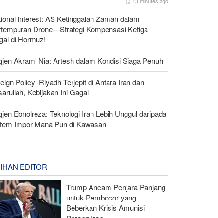
13 minutes ago
ional Interest: AS Ketinggalan Zaman dalam
rtempuran Drone—Strategi Kompensasi Ketiga
gal di Hormuz!
gjen Akrami Nia: Artesh dalam Kondisi Siaga Penuh
eign Policy: Riyadh Terjepit di Antara Iran dan
arullah, Kebijakan Ini Gagal
gjen Ebnolreza: Teknologi Iran Lebih Unggul daripada
stem Impor Mana Pun di Kawasan
LIHAN EDITOR
Trump Ancam Penjara Panjang
untuk Pembocor yang
Beberkan Krisis Amunisi
Perang Iran