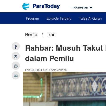
Indonesian
Program
Episode Terbaru
Tafsir Al-Quran
Berita
/
Iran
Rahbar: Musuh Takut R
dalam Pemilu
Feb 28, 2024 15:31 Asia/Jakarta