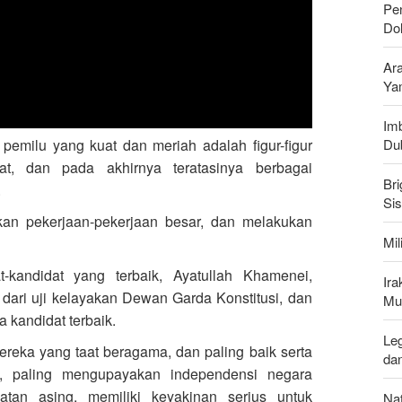
Pen
Do
Ar
Ya
Imb
 pemilu yang kuat dan meriah adalah figur-figur
Du
t, dan pada akhirnya teratasinya berbagai
Bri
.
Si
n pekerjaan-pekerjaan besar, dan melakukan
Mi
t-kandidat yang terbaik, Ayatullah Khamenei,
Ir
dari uji kelayakan Dewan Garda Konstitusi, dan
Mu
 kandidat terbaik.
Leg
ereka yang taat beragama, dan paling baik serta
da
, paling mengupayakan independensi negara
atan asing, memiliki keyakinan serius untuk
Nat