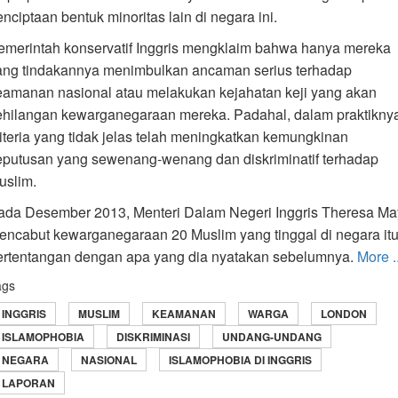
nciptaan bentuk minoritas lain di negara ini.
emerintah konservatif Inggris mengklaim bahwa hanya mereka
ang tindakannya menimbulkan ancaman serius terhadap
eamanan nasional atau melakukan kejahatan keji yang akan
ehilangan kewarganegaraan mereka. Padahal, dalam praktikny
riteria yang tidak jelas telah meningkatkan kemungkinan
eputusan yang sewenang-wenang dan diskriminatif terhadap
uslim.
ada Desember 2013, Menteri Dalam Negeri Inggris Theresa Ma
encabut kewarganegaraan 20 Muslim yang tinggal di negara itu
ertentangan dengan apa yang dia nyatakan sebelumnya.
More ..
ags
INGGRIS
MUSLIM
KEAMANAN
WARGA
LONDON
ISLAMOPHOBIA
DISKRIMINASI
UNDANG-UNDANG
NEGARA
NASIONAL
ISLAMOPHOBIA DI INGGRIS
LAPORAN