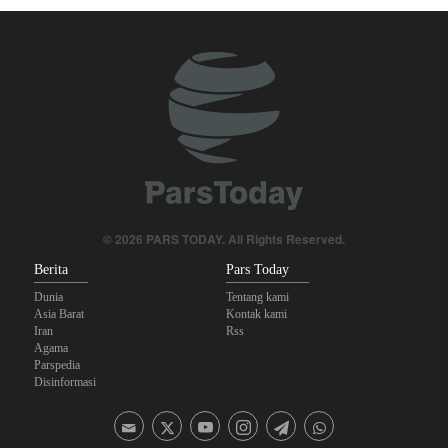
Bantuan Obat-obatan dari 11 Negara untuk Iran di Masa Perang
Yahya Saree: Operasi Khusus di Al-Mokha—Puluhan Pasukan
Saudi Tewas dan Terluka
Parlemen Turki: Perjanjian Aliansi dengan Saudi-Pakistan Adalah
Langkah Gila—Turki Akan Jadi 'Penjaga Bayaran'!
Menuju Pendidikan Tinggi Global; Iran-Indonesia Sepakati Kerja
Sama STEM
© 2026 PARS TODAY. All Rights Reserved.
Berita
Pars Today
Operasi terbaru Militer Yaman; Kilang Aramco di Jizan Jadi
Target
Dunia
Tentang kami
Asia Barat
Kontak kami
Iran
Rss
Agama
Parspedia
Disinformasi