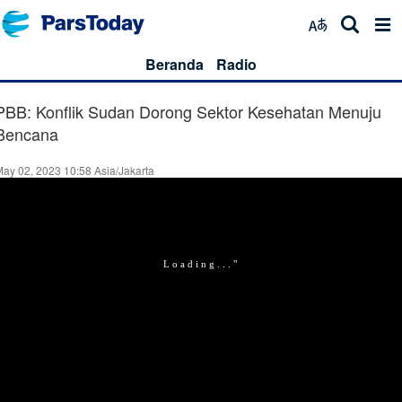
Beranda
Radio
PBB: Konflik Sudan Dorong Sektor Kesehatan Menuju
Bencana
ay 02, 2023 10:58 Asia/Jakarta