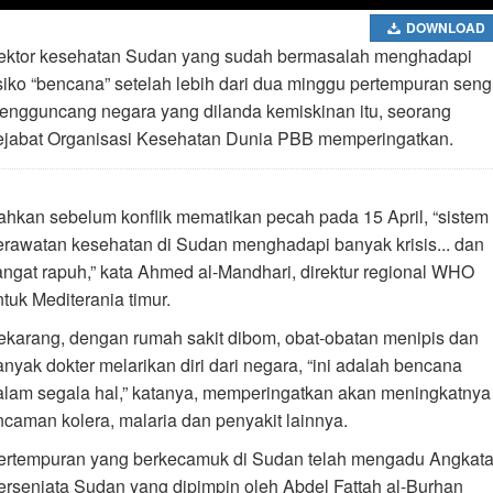
DOWNLOAD
ektor kesehatan Sudan yang sudah bermasalah menghadapi
isiko “bencana” setelah lebih dari dua minggu pertempuran sengi
engguncang negara yang dilanda kemiskinan itu, seorang
ejabat Organisasi Kesehatan Dunia PBB memperingatkan.
ahkan sebelum konflik mematikan pecah pada 15 April, “sistem
erawatan kesehatan di Sudan menghadapi banyak krisis... dan
angat rapuh,” kata Ahmed al-Mandhari, direktur regional WHO
ntuk Mediterania timur.
ekarang, dengan rumah sakit dibom, obat-obatan menipis dan
anyak dokter melarikan diri dari negara, “ini adalah bencana
alam segala hal,” katanya, memperingatkan akan meningkatnya
ncaman kolera, malaria dan penyakit lainnya.
ertempuran yang berkecamuk di Sudan telah mengadu Angkat
ersenjata Sudan yang dipimpin oleh Abdel Fattah al-Burhan