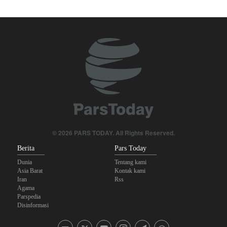
Tiga Tujuan AS di Balik Eskalasi, dan Mengapa Iran Tetap
Bertahan
Brigjen Ebnolreza: Teknologi Iran Lebih Unggul daripada Sistem
Impor Mana Pun di Kawasan
Irak: Jumlah Peziarah yang Masuk sejak Awal Muharam Capai
4,887 Juta
Legislator Iran: AS Akan Segera Diusir dari Kawasan dan Semua
Pangkalan Terorisnya!
Ledakan yang Mengguncang UEA; Di Mana Jebel Ali dan
© 2026 PARS TODAY. All Rights Reserved.
Mengapa Itu Penting?
Berita
Pars Today
Dunia
Tentang kami
Asia Barat
Kontak kami
Iran
Rss
Agama
Parspedia
Disinformasi