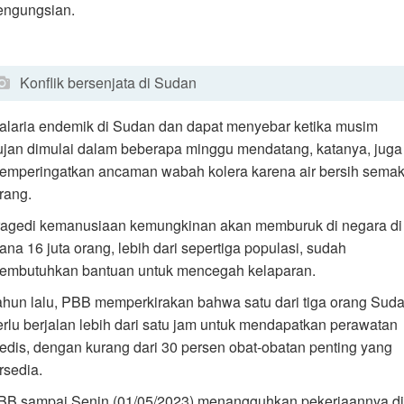
engungsian.
Konflik bersenjata di Sudan
alaria endemik di Sudan dan dapat menyebar ketika musim
ujan dimulai dalam beberapa minggu mendatang, katanya, juga
emperingatkan ancaman wabah kolera karena air bersih semak
rang.
ragedi kemanusiaan kemungkinan akan memburuk di negara di
ana 16 juta orang, lebih dari sepertiga populasi, sudah
embutuhkan bantuan untuk mencegah kelaparan.
ahun lalu, PBB memperkirakan bahwa satu dari tiga orang Sud
erlu berjalan lebih dari satu jam untuk mendapatkan perawatan
edis, dengan kurang dari 30 persen obat-obatan penting yang
rsedia.
BB sampai Senin (01/05/2023) menangguhkan pekerjaannya di