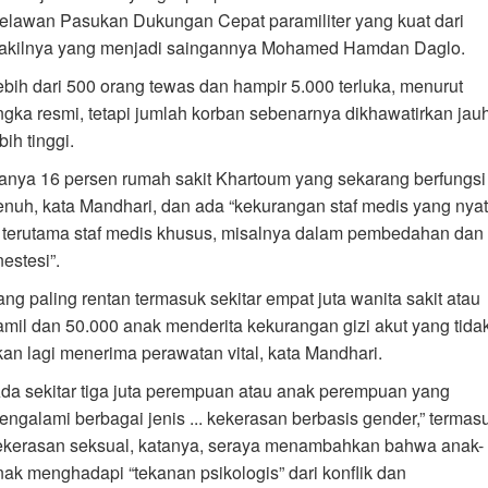
elawan Pasukan Dukungan Cepat paramiliter yang kuat dari
akilnya yang menjadi saingannya Mohamed Hamdan Daglo.
ebih dari 500 orang tewas dan hampir 5.000 terluka, menurut
ngka resmi, tetapi jumlah korban sebenarnya dikhawatirkan jau
bih tinggi.
anya 16 persen rumah sakit Khartoum yang sekarang berfungsi
enuh, kata Mandhari, dan ada “kekurangan staf medis yang nya
.. terutama staf medis khusus, misalnya dalam pembedahan dan
estesi”.
ang paling rentan termasuk sekitar empat juta wanita sakit atau
amil dan 50.000 anak menderita kekurangan gizi akut yang tida
kan lagi menerima perawatan vital, kata Mandhari.
Ada sekitar tiga juta perempuan atau anak perempuan yang
engalami berbagai jenis ... kekerasan berbasis gender,” termas
ekerasan seksual, katanya, seraya menambahkan bahwa anak-
nak menghadapi “tekanan psikologis” dari konflik dan