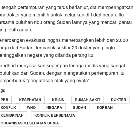
i tengah pertempuran yang terus berlanjut, dia memperingatkan
ara dokter yang memilih untuk melarikan diri dari negara itu
ersama puluhan ribu orang Sudan lainnya yang mencari pantai
ang lebih aman.
enerbangan evakuasi Inggris menerbangkan lebih dari 2.000
arga dari Sudan, termasuk sekitar 20 dokter yang ingin
eninggalkan negara yang dilanda perang itu.
andhari menyesalkan kepergian tenaga medis yang sangat
ibutuhkan dari Sudan, dengan mengatakan pertempuran itu
emperburuk “pengurasan otak yang nyata”.
ags
PBB
KESEHATAN
KRISIS
RUMAH SAKIT
DOKTER
KONFLIK
WHO
NEGARA
SUDAN
KORBAN
KEMISKINAN
KONFLIK BERSENJATA
ORGANISASI KESEHATAN DUNIA