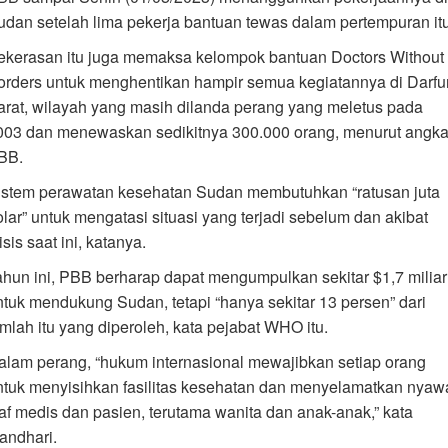
udan setelah lima pekerja bantuan tewas dalam pertempuran itu
ekerasan itu juga memaksa kelompok bantuan Doctors Without
orders untuk menghentikan hampir semua kegiatannya di Darfu
arat, wilayah yang masih dilanda perang yang meletus pada
003 dan menewaskan sedikitnya 300.000 orang, menurut angk
BB.
istem perawatan kesehatan Sudan membutuhkan “ratusan juta
olar” untuk mengatasi situasi yang terjadi sebelum dan akibat
isis saat ini, katanya.
ahun ini, PBB berharap dapat mengumpulkan sekitar $1,7 miliar
ntuk mendukung Sudan, tetapi “hanya sekitar 13 persen” dari
umlah itu yang diperoleh, kata pejabat WHO itu.
alam perang, “hukum internasional mewajibkan setiap orang
ntuk menyisihkan fasilitas kesehatan dan menyelamatkan nyaw
taf medis dan pasien, terutama wanita dan anak-anak,” kata
andhari.