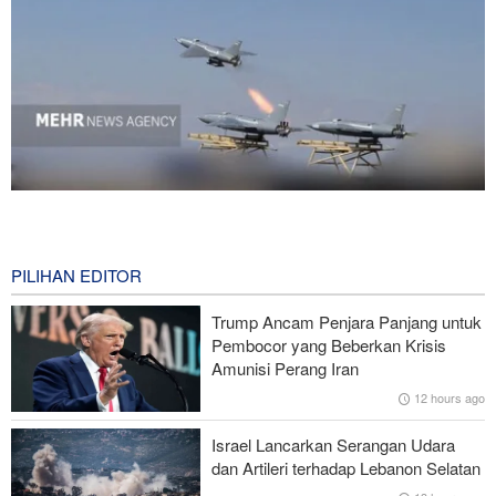
National Interest: AS Ketinggalan Zaman dalam Pertempuran
Drone—Strategi Kompensasi Ketiga Gagal di Hormuz!
8 hours ago
PILIHAN EDITOR
Brigjen Akrami Nia: Artesh dalam Kondisi Siaga Penuh
Trump Ancam Penjara Panjang untuk
Pembocor yang Beberkan Krisis
Foreign Policy: Riyadh Terjepit di Antara Iran dan Ansarullah,
Amunisi Perang Iran
Kebijakan Ini Gagal
12 hours ago
Brigjen Ebnolreza: Teknologi Iran Lebih Unggul daripada Sistem
Israel Lancarkan Serangan Udara
Impor Mana Pun di Kawasan
dan Artileri terhadap Lebanon Selatan