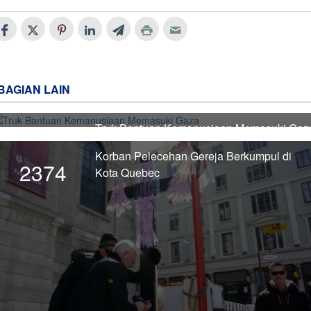
BAGIAN LAIN
Truk Bantuan Kemanusiaan Memasuki Gaz
2375
Korban Pelecehan Gereja Berkumpul di
2374
Kota Quebec