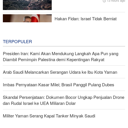
13 hours ago
Mengapa AS Nyaris Kehabisan Senjata dalam perang melawan
Iran?
Hakan Fidan: Israel Tidak Berniat
Capai Perdamaian
14 hours ago
TERPOPULER
Presiden Iran: Kami Akan Mendukung Langkah Apa Pun yang
Diambil Pemimpin Palestina demi Kepentingan Rakyat
Arab Saudi Melancarkan Serangan Udara ke Ibu Kota Yaman
Imbas Pernyataan Kasar Milei; Brasil Panggil Pulang Dubes
Skandal Persenjataan: Dokumen Bocor Ungkap Penjualan Drone
dan Rudal Israel ke UEA Miliaran Dolar
Militer Yaman Serang Kapal Tanker Minyak Saudi