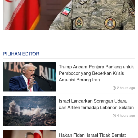
Brigjen Akrami Nia: Artesh dalam Kondisi Siaga Penuh
27 minutes ago
PILIHAN EDITOR
Foreign Policy: Riyadh Terjepit di Antara Iran dan Ansarullah,
Kebijakan Ini Gagal
Trump Ancam Penjara Panjang untuk
Pembocor yang Beberkan Krisis
Brigjen Ebnolreza: Teknologi Iran Lebih Unggul daripada Sistem
Amunisi Perang Iran
Impor Mana Pun di Kawasan
2 hours ago
Mengapa AS Nyaris Kehabisan Senjata dalam perang melawan
Israel Lancarkan Serangan Udara
Iran?
dan Artileri terhadap Lebanon Selatan
4 hours ago
Mengapa Koalisi Pendukung Trump Berada di Ambang
Keruntuhan?
Hakan Fidan: Israel Tidak Berniat