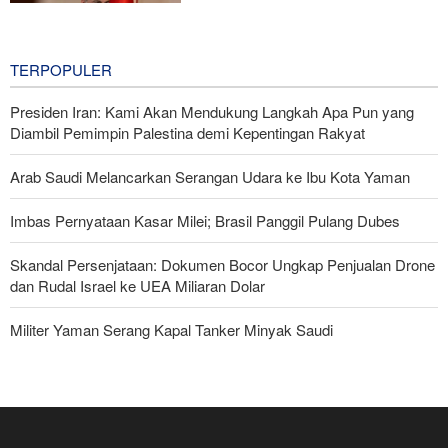
Capai Perdamaian
4 hours ago
TERPOPULER
Presiden Iran: Kami Akan Mendukung Langkah Apa Pun yang
Diambil Pemimpin Palestina demi Kepentingan Rakyat
Arab Saudi Melancarkan Serangan Udara ke Ibu Kota Yaman
Imbas Pernyataan Kasar Milei; Brasil Panggil Pulang Dubes
Skandal Persenjataan: Dokumen Bocor Ungkap Penjualan Drone
dan Rudal Israel ke UEA Miliaran Dolar
Militer Yaman Serang Kapal Tanker Minyak Saudi
Tiga Tujuan AS di Balik Eskalasi, dan Mengapa Iran Tetap
Bertahan
Irak: Jumlah Peziarah yang Masuk sejak Awal Muharam Capai