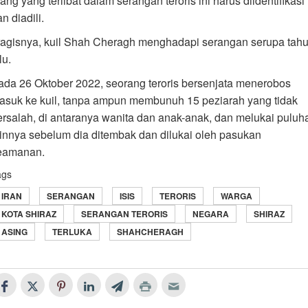
ang yang terlibat dalam serangan teroris ini harus diidentifikasi
n diadili.
ragisnya, kuil Shah Cheragh menghadapi serangan serupa tah
lu.
ada 26 Oktober 2022, seorang teroris bersenjata menerobos
asuk ke kuil, tanpa ampun membunuh 15 peziarah yang tidak
ersalah, di antaranya wanita dan anak-anak, dan melukai puluh
ainnya sebelum dia ditembak dan dilukai oleh pasukan
eamanan.
ags
IRAN
SERANGAN
ISIS
TERORIS
WARGA
KOTA SHIRAZ
SERANGAN TERORIS
NEGARA
SHIRAZ
ASING
TERLUKA
SHAHCHERAGH