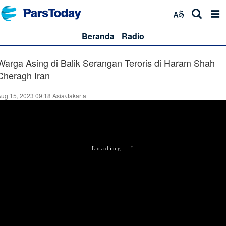
Beranda
Radio
Warga Asing di Balik Serangan Teroris di Haram Shah
Cheragh Iran
ug 15, 2023 09:18 Asia/Jakarta