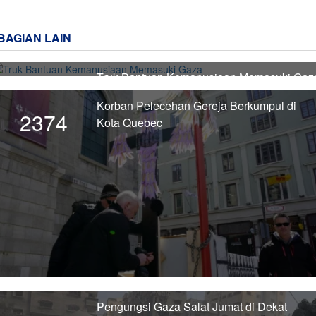
BAGIAN LAIN
Truk Bantuan Kemanusiaan Memasuki Gaz
2375
Korban Pelecehan Gereja Berkumpul di
2374
Kota Quebec
Pengungsi Gaza Salat Jumat di Dekat