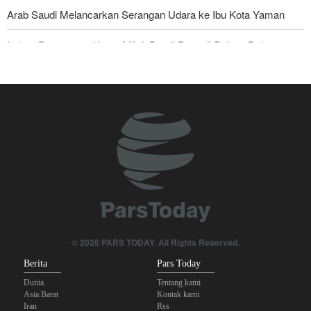
Arab Saudi Melancarkan Serangan Udara ke Ibu Kota Yaman
Imbas Pernyataan Kasar Milei; Brasil Panggil Pulang Dubes
Skandal Persenjataan: Dokumen Bocor Ungkap Penjualan Drone
dan Rudal Israel ke UEA Miliaran Dolar
Militer Yaman Serang Kapal Tanker Minyak Saudi
Tiga Tujuan AS di Balik Eskalasi, dan Mengapa Iran Tetap
Bertahan
Irak: Jumlah Peziarah yang Masuk sejak Awal Muharam Capai
4,887 Juta
Legislator Iran: AS Akan Segera Diusir dari Kawasan dan Semua
© 2026 PARS TODAY. All Rights Reserved.
Pangkalan Terorisnya!
Berita
Pars Today
Dunia
Tentang kami
Asia Barat
Kontak kami
Iran
Rss