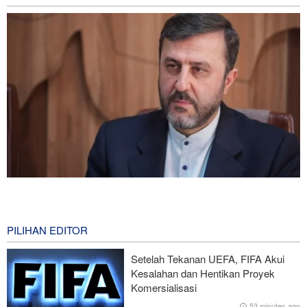
Gharibabadi: Kesepahaman Iran–Oman Bukan Berarti
Pembukaan Penuh Selat Hormuz
0 second ago
PILIHAN EDITOR
Presiden Iran: Kami Akan Mendukung Langkah Apa Pun yang
Setelah Tekanan UEFA, FIFA Akui
Diambil Pemimpin Palestina demi Kepentingan Rakyat
Kesalahan dan Hentikan Proyek
Komersialisasi
Trump Murka Soal Laporan Amunisi Habis, Ancam Pembocor
53 minutes ago