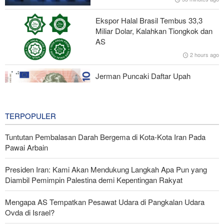
dengan Bui
Ekspor Halal Brasil Tembus 33,3
Pakar HI Iran: Tidak Ada Perubahan dalam Strategi Iran di Selat
Miliar Dolar, Kalahkan Tiongkok dan
Hormuz
AS
2 hours ago
Koalisi Anti-Yaman; Konspirasi Zionis di Bab Al-Mandab dengan
Alat Saudi
Jerman Puncaki Daftar Upah
Minimum Eropa Berdasarkan Daya
Beli
2 hours ago
TERPOPULER
Tuntutan Pembalasan Darah Bergema di Kota-Kota Iran Pada
Pawai Arbain
Presiden Iran: Kami Akan Mendukung Langkah Apa Pun yang
Diambil Pemimpin Palestina demi Kepentingan Rakyat
Mengapa AS Tempatkan Pesawat Udara di Pangkalan Udara
Ovda di Israel?