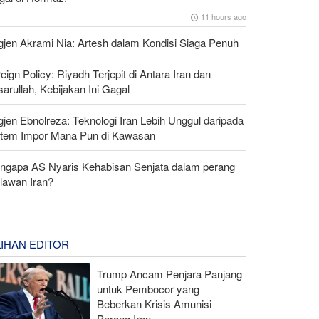
11 hours ago
gjen Akrami Nia: Artesh dalam Kondisi Siaga Penuh
eign Policy: Riyadh Terjepit di Antara Iran dan
arullah, Kebijakan Ini Gagal
gjen Ebnolreza: Teknologi Iran Lebih Unggul daripada
stem Impor Mana Pun di Kawasan
ngapa AS Nyaris Kehabisan Senjata dalam perang
lawan Iran?
LIHAN EDITOR
Trump Ancam Penjara Panjang
untuk Pembocor yang
Beberkan Krisis Amunisi
Perang Iran