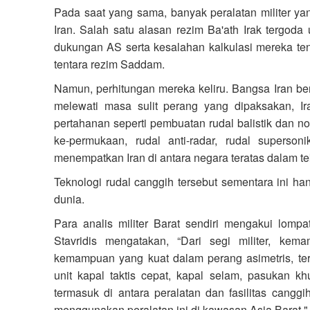
Pada saat yang sama, banyak peralatan militer yang
Iran. Salah satu alasan rezim Ba'ath Irak tergoda
dukungan AS serta kesalahan kalkulasi mereka t
tentara rezim Saddam.
Namun, perhitungan mereka keliru. Bangsa Iran be
melewati masa sulit perang yang dipaksakan, I
pertahanan seperti pembuatan rudal balistik dan non
ke-permukaan, rudal anti-radar, rudal supersoni
menempatkan Iran di antara negara teratas dalam tek
Teknologi rudal canggih tersebut sementara ini ha
dunia.
Para analis militer Barat sendiri mengakui lomp
Stavridis mengatakan, “Dari segi militer, ke
kemampuan yang kuat dalam perang asimetris, te
unit kapal taktis cepat, kapal selam, pasukan k
termasuk di antara peralatan dan fasilitas cang
menggunakan peralatan ini di kawasan Asia Barat."