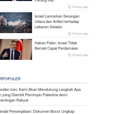
14 hours ago
Israel Lancarkan Serangan
Udara dan Artileri terhadap
Lebanon Selatan
16 hours ago
Hakan Fidan: Israel Tidak
Berniat Capai Perdamaian
16 hours ago
RPOPULER
esiden Iran: Kami Akan Mendukung Langkah Apa
n yang Diambil Pemimpin Palestina demi
pentingan Rakyat
andal Persenjataan: Dokumen Bocor Ungkap