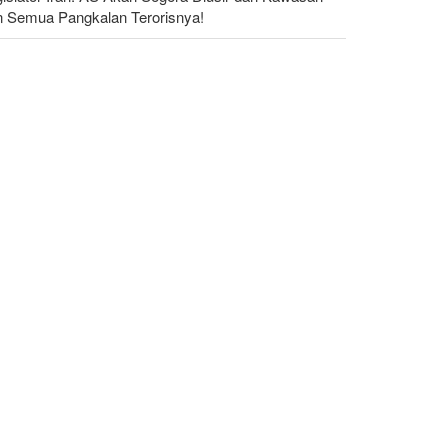
n Semua Pangkalan Terorisnya!
dakan yang Mengguncang UEA; Di Mana Jebel Ali
n Mengapa Itu Penting?