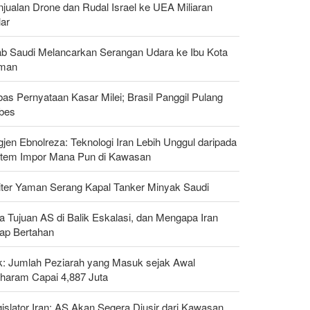
jualan Drone dan Rudal Israel ke UEA Miliaran
lar
ab Saudi Melancarkan Serangan Udara ke Ibu Kota
man
as Pernyataan Kasar Milei; Brasil Panggil Pulang
bes
gjen Ebnolreza: Teknologi Iran Lebih Unggul daripada
stem Impor Mana Pun di Kawasan
liter Yaman Serang Kapal Tanker Minyak Saudi
a Tujuan AS di Balik Eskalasi, dan Mengapa Iran
tap Bertahan
ak: Jumlah Peziarah yang Masuk sejak Awal
haram Capai 4,887 Juta
islator Iran: AS Akan Segera Diusir dari Kawasan