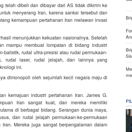
 telah dibeli dan dibayar dari AS tidak dikirim ke
 untuk menyerang Iran, karena sanksi tersebut dan
Bri
entang kemampuan pertahanan Iran melawan invasi
For
Ans
rhasil menunjukkan kekuatan nasionalnya. Setelah
ran mampu membuat lompatan di bidang industri
Bri
-balistik, rudal ultra-presisi atau rudal permukaan-
Si
k, rudal laser, rudal jelajah, dan lainnya yang
nologi ini.
Me
me
nya dimonopoli oleh sejumlah kecil negara maju di
atan kemajuan industri pertahanan Iran. James G.
PI
mampuan Iran sangat kuat, dan mereka memiliki
rutama di berbagai bidang. Serangan dunia maya,
husus, dan rudal jelajah permukaan-ke-permukaan
gih Iran. Mereka juga sangat berpengalaman dalam