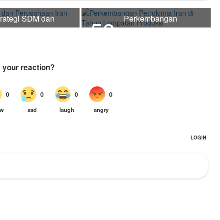
trategi SDM dan
Perkembangan
58
erusahaan Iran
Petrokimia Iran di Tahun
adapi Sanksi
Lompatan Produksi