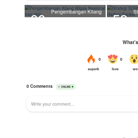
Pengembangan Kilang
S
60
59
Migas Nasional Iran
P
(60)
H