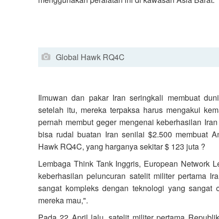
Global Hawk RQ4C
Ilmuwan dan pakar Iran seringkali membuat dun
setelah itu, mereka terpaksa harus mengakui ke
pernah membut geger mengenai keberhasilan Ira
bisa rudal buatan Iran senilai $2.500 membuat 
Hawk RQ4C, yang harganya sekitar $ 123 juta ?
Lembaga Think Tank Inggris, European Network 
keberhasilan peluncuran satelit militer pertama 
sangat kompleks dengan teknologi yang sangat c
mereka mau,".
Pada 22 April lalu, satelit militer pertama Republik