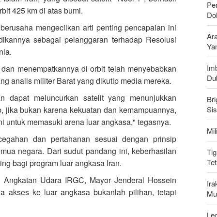
Pen
bit 425 km di atas bumi.
Do
erusaha mengecilkan arti penting pencapaian ini
Ar
ikannya sebagai pelanggaran terhadap Resolusi
Ya
ia.
Imb
or dan menempatkannya di orbit telah menyebabkan
Du
g analis militer Barat yang dikutip media mereka.
ran dapat meluncurkan satelit yang menunjukkan
Bri
b, jika bukan karena kekuatan dan kemampuannya,
Si
ini untuk memasuki arena luar angkasa," tegasnya.
Mi
ncegahan dan pertahanan sesuai dengan prinsip
mua negara. Dari sudut pandang ini, keberhasilan
Tig
Te
ting bagi program luar angkasa Iran.
leh Angkatan Udara IRGC, Mayor Jenderal Hossein
Ir
akses ke luar angkasa bukanlah pilihan, tetapi
Mu
Leg