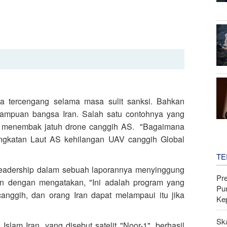
ia tercengang selama masa sulit sanksi. Bahkan
mampuan bangsa Iran. Salah satu contohnya yang
n menembak jatuh drone canggih AS. "Bagaimana
Angkatan Laut AS kehilangan UAV canggih Global
TE
Leadership dalam sebuah laporannya menyinggung
Pr
Iran dengan mengatakan, "Ini adalah program yang
Pu
anggih, dan orang Iran dapat melampaui itu jika
Ke
Sk
 Islam Iran, yang disebut satelit "Noor-1", berhasil