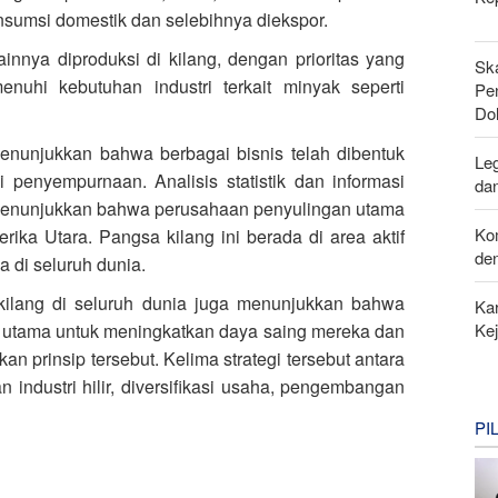
nsumsi domestik dan selebihnya diekspor.
innya diproduksi di kilang, dengan prioritas yang
Sk
nuhi kebutuhan industri terkait minyak seperti
Pen
Do
menunjukkan bahwa berbagai bisnis telah dibentuk
Leg
 penyempurnaan. Analisis statistik dan informasi
da
ia menunjukkan bahwa perusahaan penyulingan utama
Ko
erika Utara. Pangsa kilang ini berada di area aktif
de
a di seluruh dunia.
 kilang di seluruh dunia juga menunjukkan bahwa
Kar
gi utama untuk meningkatkan daya saing mereka dan
Ke
 prinsip tersebut. Kelima strategi tersebut antara
an industri hilir, diversifikasi usaha, pengembangan
PI