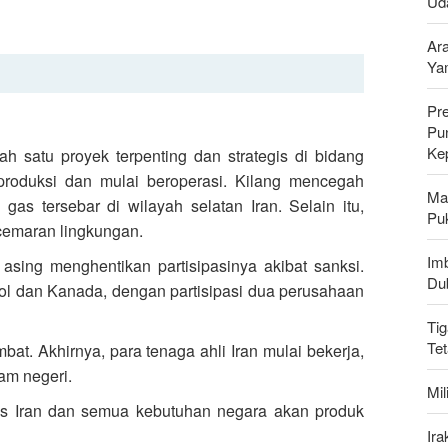
Uda
Ar
Ya
Pr
Pu
Ke
h satu proyek terpenting dan strategis di bidang
t produksi dan mulai beroperasi. Kilang mencegah
Ma
s tersebar di wilayah selatan Iran. Selain itu,
Pu
cemaran lingkungan.
Imb
 asing menghentikan partisipasinya akibat sanksi.
Du
yol dan Kanada, dengan partisipasi dua perusahaan
Tig
Te
at. Akhirnya, para tenaga ahli Iran mulai bekerja,
lam negeri.
Mi
lis Iran dan semua kebutuhan negara akan produk
Ir