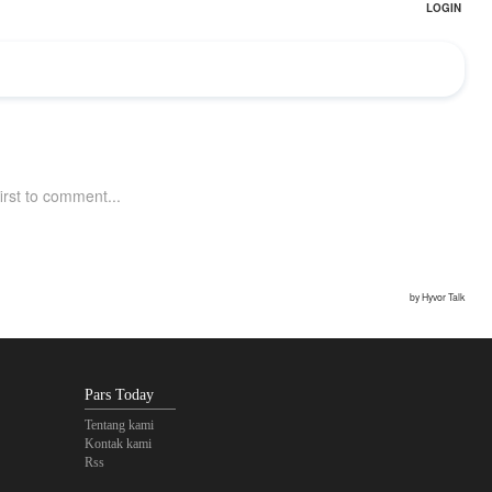
Pars Today
Tentang kami
Kontak kami
Rss