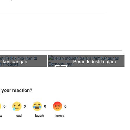
erkembangan
Peran Industri dalam
57
trokimia Iran di Tahun
Pembangunan Ekonomi
ompatan Produksi
Iran