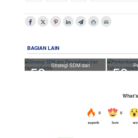
BAGIAN LAIN
Strategi SDM dan
P
59
58
Perusahaan Iran
Pe
Hadapi Sanksi
L