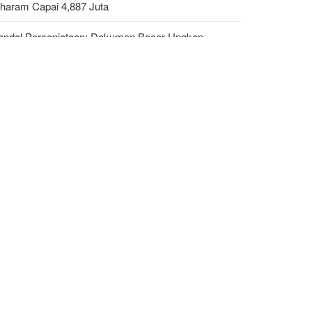
haram Capai 4,887 Juta
andal Persenjataan: Dokumen Bocor Ungkap
jualan Drone dan Rudal Israel ke UEA Miliaran
lar