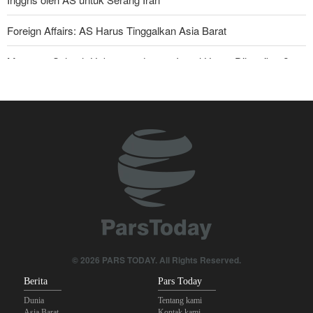
Foreign Affairs: AS Harus Tinggalkan Asia Barat
Mengapa Seluruh Hubungan dengan Israel Harus Dihentikan?
Araghchi kepada Negara Tetangga: Kini Saatnya Andalkan Diri
Sendiri dan Jalin Persaudaraan Sejati
Bantuan Obat-obatan dari 11 Negara untuk Iran di Masa Perang
Dua Sisi Arab Saudi Diserang; 'Pakta Makkah' Hanya Bertahan
Dua Hari?
Anggota Senior Ansarullah: Pernyataan DK PBB Tidak Layak
Diperhatikan
Joe Kent: Komunitas Intelijen AS Tahu Iran Tidak Buat Nuklir, Tapi
© 2026 PARS TODAY. All Rights Reserved.
Suara Mereka Dibungkam
Berita
Pars Today
Dunia
Tentang kami
Asia Barat
Kontak kami