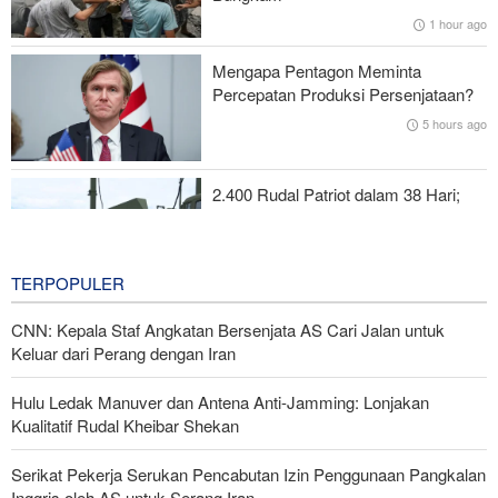
Saudi Tewas dan Terluka
1 hour ago
Pasukan Reaksi Cepat dan Pasukan Khusus AD Artesh: Garda
Mengapa Pentagon Meminta
Terdepan Keamanan Perbatasan Iran
Percepatan Produksi Persenjataan?
5 hours ago
Ayaz Amir: Pakta Mekah Tak Jelas Lawan Siapa—AS yang Bikin
Kawasan Tak Aman!
2.400 Rudal Patriot dalam 38 Hari;
Krisis Paling Mematikan di Riyadh
6 hours ago
TERPOPULER
CNN: Kepala Staf Angkatan Bersenjata AS Cari Jalan untuk
Keluar dari Perang dengan Iran
Hulu Ledak Manuver dan Antena Anti-Jamming: Lonjakan
Kualitatif Rudal Kheibar Shekan
Serikat Pekerja Serukan Pencabutan Izin Penggunaan Pangkalan
Inggris oleh AS untuk Serang Iran