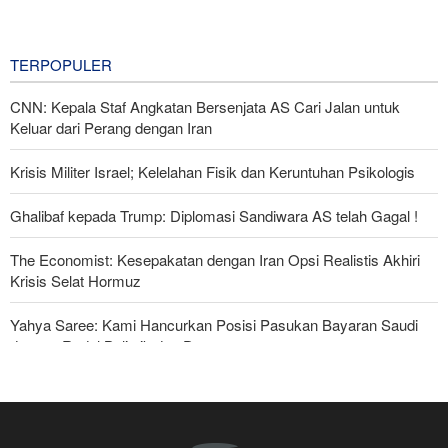
BBM Mahal, Nyawa Melayang
5 hours ago
TERPOPULER
CNN: Kepala Staf Angkatan Bersenjata AS Cari Jalan untuk
Keluar dari Perang dengan Iran
Krisis Militer Israel; Kelelahan Fisik dan Keruntuhan Psikologis
Ghalibaf kepada Trump: Diplomasi Sandiwara AS telah Gagal !
The Economist: Kesepakatan dengan Iran Opsi Realistis Akhiri
Krisis Selat Hormuz
Yahya Saree: Kami Hancurkan Posisi Pasukan Bayaran Saudi
dengan Rudal Balistik dan Drone
Serikat Pekerja Serukan Pencabutan Izin Penggunaan Pangkalan
Inggris oleh AS untuk Serang Iran