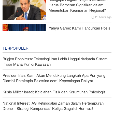
Gagal dalam Perang dengan Iran, Dua Pejabat Senior Mossad
Harus Berperan Signifikan dalam
Dipecat
Menentukan Keamanan Regional?
20 hours ago
Yahya Saree: Kami Hancurkan Posisi
Pasukan Bayaran Saudi dengan
Rudal Balistik dan Drone
20 hours ago
TERPOPULER
Brigjen Ebnolreza: Teknologi Iran Lebih Unggul daripada Sistem
Impor Mana Pun di Kawasan
Presiden Iran: Kami Akan Mendukung Langkah Apa Pun yang
Diambil Pemimpin Palestina demi Kepentingan Rakyat
Krisis Militer Israel; Kelelahan Fisik dan Keruntuhan Psikologis
National Interest: AS Ketinggalan Zaman dalam Pertempuran
Drone—Strategi Kompensasi Ketiga Gagal di Hormuz!