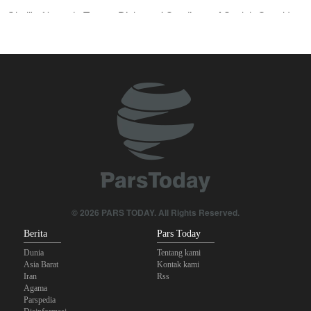
Ghalibaf kepada Trump: Diplomasi Sandiwara AS telah Gagal !
Foreign Policy: Riyadh Terjepit di Antara Iran dan Ansarullah,
Kebijakan Ini Gagal
The Economist: Kesepakatan dengan Iran Opsi Realistis Akhiri
Krisis Selat Hormuz
Yahya Saree: Kami Hancurkan Posisi Pasukan Bayaran Saudi
dengan Rudal Balistik dan Drone
Brigjen Akrami Nia: Artesh dalam Kondisi Siaga Penuh
Anggota Kongres AS Khawatirkan Dampak Menipisnya Rudal
© 2026 PARS TODAY. All Rights Reserved.
Amerika Hadapi Iran
Berita
Pars Today
Dunia
Tentang kami
Asia Barat
Kontak kami
Iran
Rss
Agama
Parspedia