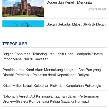
Dosen dan Peneliti Mengintai
Digagalkan
2 hours ago
IRGC: Pengakuan Media Asing atas Kekalahan Trump Hasil
Perjuangan Media Revolusioner
Bukan Sekadar Mitos; Studi Buktikan
Kepribadian Terus Bertransformasi
2 hours ago
TERPOPULER
Brigjen Ebnolreza: Teknologi Iran Lebih Unggul daripada Sistem
Impor Mana Pun di Kawasan
Presiden Iran: Kami Akan Mendukung Langkah Apa Pun yang
Diambil Pemimpin Palestina demi Kepentingan Rakyat
Krisis Militer Israel; Kelelahan Fisik dan Keruntuhan Psikologis
National Interest: AS Ketinggalan Zaman dalam Pertempuran
Drone—Strategi Kompensasi Ketiga Gagal di Hormuz!