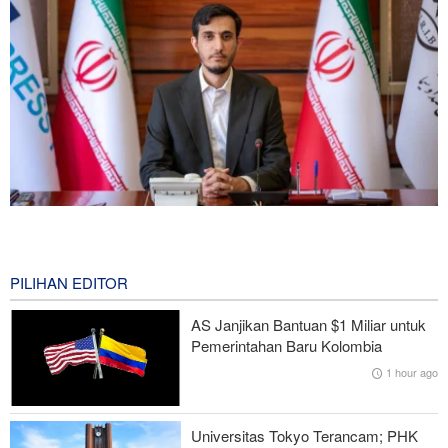
Norouzi: Jurnalis Berdiri di Titik Pertemuan antara Realitas dan
Opini Publik
0 second ago
PILIHAN EDITOR
Araghchi kepada Negara Tetangga: Kini Saatnya Andalkan Diri
AS Janjikan Bantuan $1 Miliar untuk
Sendiri dan Jalin Persaudaraan Sejati
Pemerintahan Baru Kolombia
1 hour ago
CNN: Kepala Staf Angkatan Bersenjata AS Cari Jalan untuk
Keluar dari Perang dengan Iran
Universitas Tokyo Terancam; PHK
Rencana Bom ISIS di Area Sayidah Zainab Damaskus