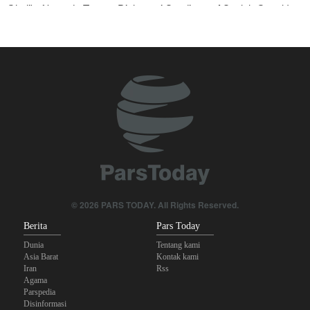
Ghalibaf kepada Trump: Diplomasi Sandiwara AS telah Gagal !
Foreign Policy: Riyadh Terjepit di Antara Iran dan Ansarullah,
Kebijakan Ini Gagal
The Economist: Kesepakatan dengan Iran Opsi Realistis Akhiri
Krisis Selat Hormuz
Yahya Saree: Kami Hancurkan Posisi Pasukan Bayaran Saudi
dengan Rudal Balistik dan Drone
Brigjen Akrami Nia: Artesh dalam Kondisi Siaga Penuh
Anggota Kongres AS Khawatirkan Dampak Menipisnya Rudal
© 2026 PARS TODAY. All Rights Reserved.
Amerika Hadapi Iran
Berita
Pars Today
Dunia
Tentang kami
Asia Barat
Kontak kami
Iran
Rss
Agama
Parspedia
Disinformasi