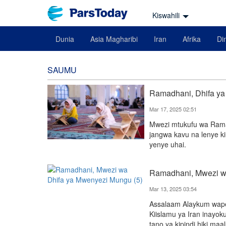
Kiswahili
Dunia
Asia Magharibi
Iran
Afrika
Din
SAUMU
Ramadhani, Dhifa ya
Mar 17, 2025 02:51
Mwezi mtukufu wa Rama
jangwa kavu na lenye k
yenye uhai.
Ramadhani, Mwezi w
Mar 13, 2025 03:54
Assalaam Alaykum wapenz
Kiislamu ya Iran inayok
tano ya kipindi hiki m