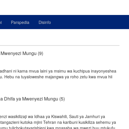
i
Parspedia
Disinfo
 Mwenyezi Mungu (9)
dhani ni kama mvua laini ya msimu wa kuchipua inayonyeshea
iu. Hebu na tuyaloweshe majangwa ya roho zetu kwa mvua hii
a Dhifa ya Mwenyezi Mungu (5)
i wasikilizaji wa Idhaa ya Kiswahili, Sauti ya Jamhuri ya
utangazieni kutoka mjini Tehran na karibuni kusikiliza sehemu ya
aalumu tulichokutayarishieni kwa mnasaba wa mwezi huu mtukufu