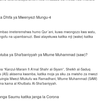
a Dhifa ya Mwenyezi Mungu-4
mbao imeteremshwa humo Qur´ani, kuwa mwongozo kwa watu,
ongofu na upambanuzi. Basi atayekuwa katika mji (wake) katika
uba ya Sha'baniyyah ya Mtume Muhammad (saw)?
ha “Kanzul-Maram fi A'mal Shahr al-Siyam”, Sheikh al-Saduq
(AS) akisema kwamba, katika moja ya siku za mwisho za mwezi
 kuingia Mwezi Mtukufu wa Ramadhani, Mtume Muhammad (SAW)
kana kama al Khutbatu Al-Sha'baniyyah.
ufunga Saumu katika janga la Corona