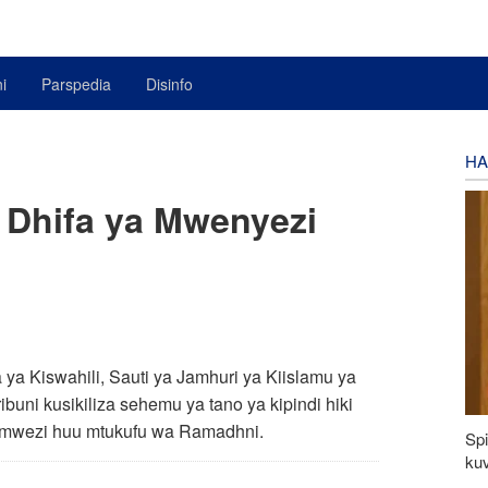
i
Parspedia
Disinfo
HA
 Dhifa ya Mwenyezi
ya Kiswahili, Sauti ya Jamhuri ya Kiislamu ya
ibuni kusikiliza sehemu ya tano ya kipindi hiki
 mwezi huu mtukufu wa Ramadhni.
Spi
kuv