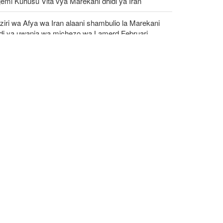
emi Kuhusu Vita vya Marekani dhidi ya Iran
iri wa Afya wa Iran alaani shambulio la Marekani
idi ya uwanja wa michezo wa Lamerd Februari
aka huu
iri wa Ulinzi: Vikosi vya Iran vimesheheni silaha za
ibu mapigo kwa tishio lolote lile
umu ya kihistoria nchini Uingereza: Kupinga
yuni si chuki dhidi ya Wayahudi