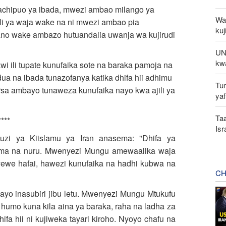
achipuo ya ibada, mwezi ambao milango ya
Waz
i ya waja wake na ni mwezi ambao pia
kuj
ano wake ambazo hutuandalia uwanja wa kujirudi
UNS
kw
wi ili tupate kunufaika sote na baraka pamoja na
dua na ibada tunazofanya katika dhifa hii adhimu
Tu
a ambayo tunaweza kunufaika nayo kwa ajili ya
yaf
Taa
****
Is
zi ya Kiislamu ya Iran anasema: "Dhifa ya
ma na nuru. Mwenyezi Mungu amewaalika waja
ewe hafai, hawezi kunufaika na hadhi kubwa na
CH
yo inasubiri jibu letu. Mwenyezi Mungu Mtukufu
umo kuna kila aina ya baraka, raha na ladha za
hifa hii ni kujiweka tayari kiroho. Nyoyo chafu na