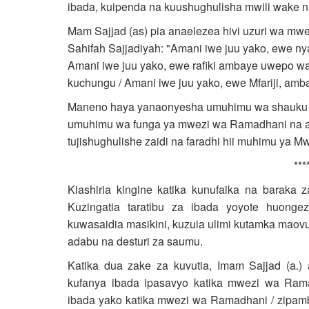
ibada, kuipenda na kuushughulisha mwili wake 
Mam Sajjad (as) pia anaelezea hivi uzuri wa mw
Sahifah Sajjadiyah: "Amani iwe juu yako, ewe nya
Amani iwe juu yako, ewe rafiki ambaye uwepo w
kuchungu / Amani iwe juu yako, ewe Mfariji, amb
Maneno haya yanaonyesha umuhimu wa shauku n
umuhimu wa funga ya mwezi wa Ramadhani na ath
tujishughulishe zaidi na faradhi hii muhimu ya 
***
Kiashiria kingine katika kunufaika na baraka 
Kuzingatia taratibu za ibada yoyote huonge
kuwasaidia masikini, kuzuia ulimi kutamka mao
adabu na desturi za saumu.
Katika dua zake za kuvutia, Imam Sajjad (
kufanya ibada ipasavyo katika mwezi wa Ra
ibada yako katika mwezi wa Ramadhani / zipambe