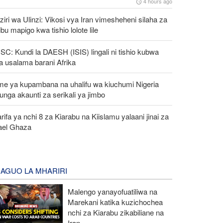
4 hours ago
iri wa Ulinzi: Vikosi vya Iran vimesheheni silaha za
ibu mapigo kwa tishio lolote lile
C: Kundi la DAESH (ISIS) lingali ni tishio kubwa
a usalama barani Afrika
me ya kupambana na uhalifu wa kiuchumi Nigeria
unga akaunti za serikali ya jimbo
rifa ya nchi 8 za Kiarabu na Kiislamu yalaani jinai za
rael Ghaza
AGUO LA MHARIRI
Malengo yanayofuatiliwa na
Marekani katika kuzichochea
nchi za Kiarabu zikabiliane na
Iran