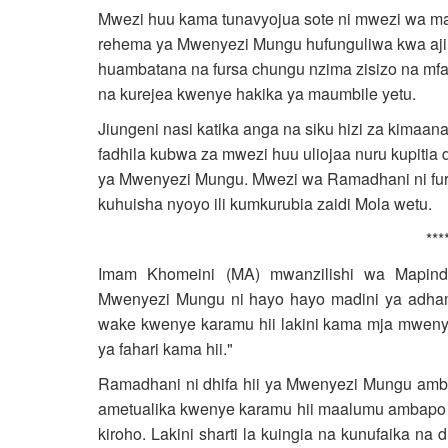
Mwezi huu kama tunavyojua sote ni mwezi wa m
rehema ya Mwenyezi Mungu hufunguliwa kwa ajil
huambatana na fursa chungu nzima zisizo na mf
na kurejea kwenye hakika ya maumbile yetu.
Jiungeni nasi katika anga na siku hizi za kimaana
fadhila kubwa za mwezi huu uliojaa nuru kupitia 
ya Mwenyezi Mungu. Mwezi wa Ramadhani ni furs
kuhuisha nyoyo ili kumkurubia zaidi Mola wetu.
***
Imam Khomeini (MA) mwanzilishi wa Mapindu
Mwenyezi Mungu ni hayo hayo madini ya adha
wake kwenye karamu hii lakini kama mja mweny
ya fahari kama hii."
Ramadhani ni dhifa hii ya Mwenyezi Mungu amba
ametualika kwenye karamu hii maalumu ambapo h
kiroho. Lakini sharti la kuingia na kunufaika na d