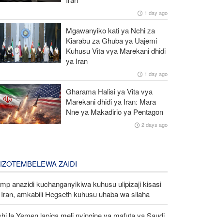
1 day ago
Mgawanyiko kati ya Nchi za
Kiarabu za Ghuba ya Uajemi
Kuhusu Vita vya Marekani dhidi
ya Iran
1 day ago
Gharama Halisi ya Vita vya
Marekani dhidi ya Iran: Mara
Nne ya Makadirio ya Pentagon
2 days ago
LIZOTEMBELEWA ZAIDI
mp anazidi kuchanganyikiwa kuhusu ulipizaji kisasi
Iran, amkabili Hegseth kuhusu uhaba wa silaha
hi la Yemen lapiga meli nyingine ya mafuta ya Saudi