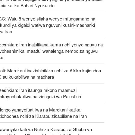
abia katika Bahari Nyekundu
GC: Watu 8 wenye silaha wenye mfungamano na
undi ya kigaidi watiwa nguvuni kusini-mashariki
a Iran
eshkian: Iran inajulikana kama nchi yenye nguvu na
ayoheshimika; maadui wanalenga nembo za nguvu
ke
oti: Marekani inazishinikiza nchi za Afrika kujiondoa
C au kukabiliwa na madhara
zeshkian: Iran itaunga mkono maamuzi
takayochukuliwa na viongozi wa Palestina
engo yanayofuatiliwa na Marekani katika
ichochea nchi za Kiarabu zikabiliane na Iran
awanyiko kati ya Nchi za Kiarabu za Ghuba ya