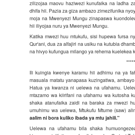
zilizojaa maovu haziwezi kunufaika na ladha z
dhifa hii. Pazia za giza ambazo zimezifunika ny
moja na Mwenyezi Mungu zinapaswa kuondolewa 
hii iliyojaa nuru ya Mwenyezi Mungu.
Katika mwezi huu mtukufu, sisi hupewa fursa ny
Qur'ani, dua za alfajiri na usiku na kutubia dham
na hivyo kufungua milango ya rehema kuelekea
*****
Ili kuingia kwenye karamu hii adhimu na ya fah
masuala matatu yanapasa kuzingatiwa, ambayo 
Hatua ya kwanza ni uelewa na ufahamu. Uel
mtazamo wa kiirifani na ufahamu wa kutosha 
shaka atanufaika zaidi na baraka za mwezi h
umuhimu wa uelewa, Mtukufu Mtume (saw) ali
aalim ni bora kuliko ibada ya mtu jahili."
Uelewa na ufahamu bila shaka humuongeze