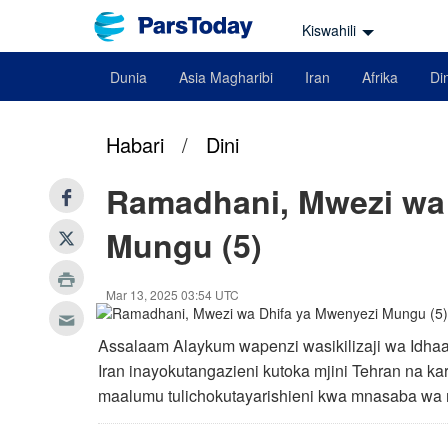
Kiswahili
Dunia
Asia Magharibi
Iran
Afrika
Din
Habari
/
Dini
Ramadhani, Mwezi wa
Mungu (5)
Mar 13, 2025 03:54 UTC
Assalaam Alaykum wapenzi wasikilizaji wa Idhaa 
Iran inayokutangazieni kutoka mjini Tehran na kar
maalumu tulichokutayarishieni kwa mnasaba wa