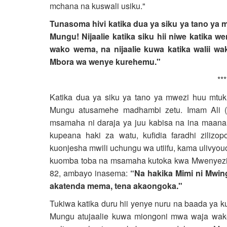
mchana na kuswali usiku."
Tunasoma hivi katika dua ya siku ya tano y
Mungu! Nijaalie katika siku hii niwe katika w
wako wema, na nijaalie kuwa katika walii w
Mbora wa wenye kurehemu."
***
Katika dua ya siku ya tano ya mwezi huu mt
Mungu atusamehe madhambi zetu. Imam Ali (a
msamaha ni daraja ya juu kabisa na ina maana 
kupeana haki za watu, kufidia faradhi ziliz
kuonjesha mwili uchungu wa utiifu, kama ulivy
kuomba toba na msamaha kutoka kwa Mwenyezi 
82, ambayo inasema:
“Na hakika Mimi ni Mwin
akatenda mema, tena akaongoka."
Tukiwa katika duru hii yenye nuru na baada ya
Mungu atujaalie kuwa miongoni mwa waja wake 