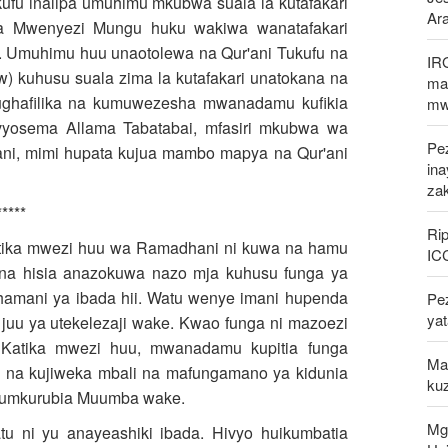
kufu inalipa umuhimu mkubwa suala la kutafakari
Ar
a Mwenyezi Mungu huku wakiwa wanatafakari
. Umuhimu huu unaotolewa na Qur'ani Tukufu na
IR
w) kuhusu suala zima la kutafakari unatokana na
mak
ughafilika na kumuwezesha mwanadamu kufikia
mw
vyosema Allama Tabatabai, mfasiri mkubwa wa
Pez
r'ani, mimi hupata kujua mambo mapya na Qur'ani
in
za
*****
Rip
tika mwezi huu wa Ramadhani ni kuwa na hamu
IC
 na hisia anazokuwa nazo mja kuhusu funga ya
amani ya ibada hii. Watu wenye imani hupenda
Pe
ya
uu ya utekelezaji wake. Kwao funga ni mazoezi
. Katika mwezi huu, mwanadamu kupitia funga
Mal
 na kujiweka mbali na mafungamano ya kidunia
kuz
 kumkurubia Muumba wake.
Mg
 ni yu anayeashiki ibada. Hivyo huikumbatia