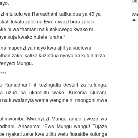
Uaj
nayo.
ezi mtukufu wa Ramadhani katika dua ya 45 ya
Waz
dh
kati tukufu zaidi na Ewe mwezi bora zaidi /
mw
ake ni wa thamani na kutokuwepo kwake ni
aye kuja kwako huleta furaha."
Waz
kuj
a mapenzi ya moyo kwa ajili ya kuelewa
ari zake, katika kuzindua nyoyo na kutuhimiza
Huk
Mwenyezi Mungu.
Uza
****
za Ramadhani ni kuzingatia desturi za kufunga.
za uzuri na ukamilifu wake. Kusoma Qur'ani,
vu na kuwafanyia wema wengine ni miongoni mwa
a.) alimwomba Mwenyezi Mungu ampe uwezo wa
madhani. Anasema: "Ewe Mungu wangu! Tujaze
 nyakati zake kwa utiifu wetu /tusaidie kufunga