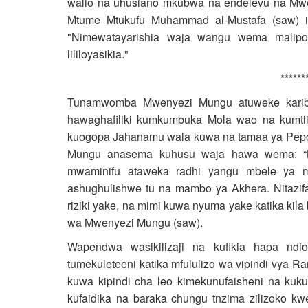
walio na uhusiano mkubwa na endelevu na Mwe
Mtume Mtukufu Muhammad al-Mustafa (saw)
"Nimewatayarishia waja wangu wema malipo 
lililoyasikia."
******
Tunamwomba Mwenyezi Mungu atuweke kari
hawaghafiliki kumkumbuka Mola wao na kumti
kuogopa Jahanamu wala kuwa na tamaa ya Pepo ba
Mungu anasema kuhusu waja hawa wema: “N
mwaminifu ataweka radhi yangu mbele ya ma
ashughulishwe tu na mambo ya Akhera. Nitazif
riziki yake, na mimi kuwa nyuma yake katika kila
wa Mwenyezi Mungu (saw).
Wapendwa wasikilizaji na kufikia hapa ndi
tumekuleteeni katika mfululizo wa vipindi vya 
kuwa kipindi cha leo kimekunufaisheni na kuku
kufaidika na baraka chungu tnzima zilizoko k