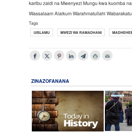
karibu zaidi na Mwenyezi Mungu kwa kuomba na k
Wassalaam Alaikum Warahmatullahi Wabarakatu
Tags
UISLAMU
MWEZI WA RAMADHANI
MADHEHEBU
ZINAZOFANANA