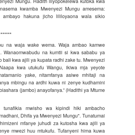
nyezi Mungu. Hadith iliyopokelewa kutoka kwa
 inasema kwamba Mwenyezi Mungu amesema:
ambayo hakuna jicho lililoyaona wala sikio
*******
bu na waja wake wema. Waja ambao kamwe
i. Wanaomwabudu na kumtii si kwa sababu ya
li kwa ajili ya kupata radhi zake tu. Mwenyezi
aapa kwa utukufu Wangu, ikiwa mja yeyote
tamanio yake, nitamfanya asiwe mhitaji na
anya mbingu na ardhi kuwa ni zenye kudhamini
 biashara (jambo) anayofanya.” (Hadithi ya Mtume
o tunafikia mwisho wa kipindi hiki ambacho
Ramadhani, Dhifa ya Mwenyezi Mungu". Tunatumai
himizeni mfanye juhudi za kutosha kwa ajili ya
wenye mwezi huu mtukufu. Tufanyeni hima kuwa