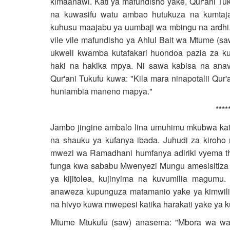
kimaanawi. Kati ya mafundisho yake, Qur'ani Tu
na kuwasifu watu ambao hutukuza na kumtaj
kuhusu maajabu ya uumbaji wa mbingu na ardhi
vile vile mafundisho ya Ahlul Bait wa Mtume (sa
ukweli kwamba kutafakari huondoa pazia za k
haki na hakika mpya. Ni sawa kabisa na ana
Qur'ani Tukufu kuwa: "Kila mara ninapotalii Qu
huniambia maneno mapya."
****
Jambo jingine ambalo lina umuhimu mkubwa ka
na shauku ya kufanya ibada. Juhudi za kiroho
mwezi wa Ramadhani humfanya adiriki vyema th
funga kwa sababu Mwenyezi Mungu amesisitiza j
ya kijitolea, kujinyima na kuvumilia magumu
anaweza kupunguza matamanio yake ya kimwili
na hivyo kuwa mwepesi katika harakati yake ya
Mtume Mtukufu (saw) anasema: "Mbora wa watu