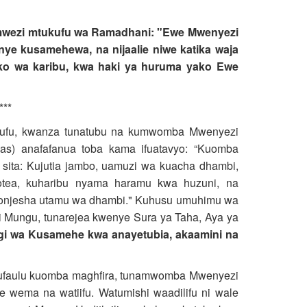
a mwezi mtukufu wa Ramadhani: "Ewe Mwenyezi
enye kusamehewa, na nijaalie niwe katika waja
ako wa karibu, kwa haki ya huruma yako Ewe
***
ukufu, kwanza tunatubu na kumwomba Mwenyezi
s) anafafanua toba kama ifuatavyo: “Kuomba
sita: Kujutia jambo, uamuzi wa kuacha dhambi,
opotea, kuharibu nyama haramu kwa huzuni, na
ouonjesha utamu wa dhambi." Kuhusu umuhimu wa
Mungu, tunarejea kwenye Sura ya Taha, Aya ya
gi wa Kusamehe kwa anayetubia, akaamini na
 kufaulu kuomba maghfira, tunamwomba Mwenyezi
wema na watiifu. Watumishi waadilifu ni wale