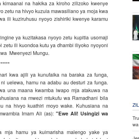
a kimaanai na hakika za kiroho zilizoko kwenye
oyo zetu na hivyo kuzuia mawasiliano ya moja kwa
ili kuziruhusu nyoyo zishiriki kwenye karamu
ingine ya kuzitakasa nyoyo zetu kupitia usomaji
bi zetu ili kuondoa kutu ya dhambi iliyoko nyoyoni
 kwa Mwenyezi Mungu.
*****
ari kwa ajili ya kunufaika na baraka za funga,
ni uelewa, hamu na adabu au desturi za funga.
ewa una maana kwamba iwapo mja atakuwa na
kuhusiana na mwezi mtukufu wa Ramadhani bila
ZI
uu na hivyo kuathiri moyo wake. Kuhusiana na
mwambia Imam Ali (as):
"Ewe Ali! Usingizi wa
Tru
wa 
a mja hamu ya kuimarisha malengo yake ya
Jes