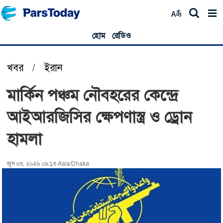
হোম
রেডিও
খবর
/
ইরান
মার্কিন পঞ্চম নৌবহরের কেন্দ্রে
আইআরজিসির ক্ষেপণাস্ত্র ও ড্রোন
হামলা
জুন ০৩, ২০২৬ ০৯:১৩ Asia/Dhaka