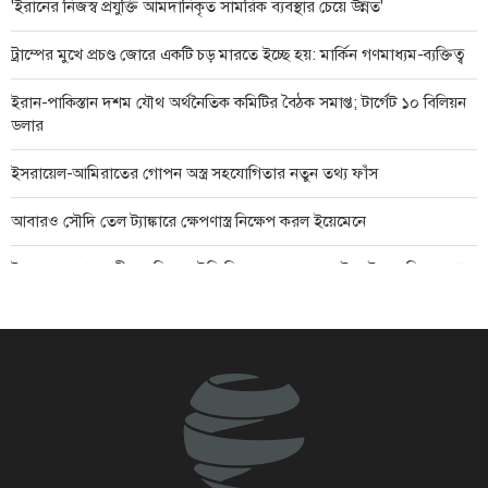
'ইরানের নিজস্ব প্রযুক্তি আমদানিকৃত সামরিক ব্যবস্থার চেয়ে উন্নত'
ট্রাম্পের মুখে প্রচণ্ড জোরে একটি চড় মারতে ইচ্ছে হয়: মার্কিন গণমাধ্যম-ব্যক্তিত্ব
ইরান-পাকিস্তান দশম যৌথ অর্থনৈতিক কমিটির বৈঠক সমাপ্ত; টার্গেট ১০ বিলিয়ন
ডলার
ইসরায়েল-আমিরাতের গোপন অস্ত্র সহযোগিতার নতুন তথ্য ফাঁস
আবারও সৌদি তেল ট্যাঙ্কারে ক্ষেপণাস্ত্র নিক্ষেপ করল ইয়েমেনে
ইয়েমেনের রাজধানী প্রকম্পিত সৌদি বিমান হামলায়, দুবাইয়ে ইয়েমেনি ক্ষেপণাস্ত্র
হামলা
শান্তি প্রচেষ্টায় বাধা দিচ্ছে ইসরায়েল: তুর্কি পররাষ্ট্রমন্ত্রী
মার্কিন ঘাঁটি নিয়ে ইরানের হুঁশিয়ারি: এই অঞ্চল থেকে বহিষ্কারের দিন ঘনিয়ে
আসছে
দিল্লিতে সংবাদ সম্মেলনে শেখ হাসিনাকে কথা বলার অনুমতি দেওয়ায় ঢাকার
ক্ষোভ