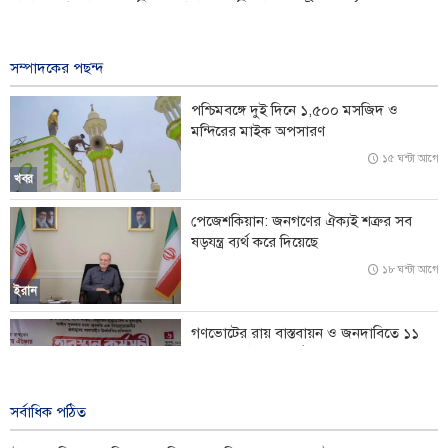
হামাস: দখলদারদের অভিযান আমাদের প্রতিরোধের অঙ্গীকার দুর্বল করতে
পারবে না
১৩ ঘন্টা আগে
সম্পাদকের পছন্দ
ইরানের সেনাবাহিনী সর্বোচ্চ প্রস্তুতিতে, প্রতিরক্ষা সক্ষমতা আরও জোরদারের
পশ্চিমবঙ্গে দুই দিনে ১,৫০০ মসজিদ ও
ঘোষণা
মন্দিরের মাইক অপসারণ
'ইরানের নিজস্ব প্রযুক্তি আমদানিকৃত সামরিক ব্যবস্থার চেয়ে উন্নত'
১৫ ঘন্টা আগে
খবর
শান্তি প্রচেষ্টায় বাধা দিচ্ছে ইসরায়েল: তুর্কি পররাষ্ট্রমন্ত্রী
পেজেশকিয়ান: জনগণের ঐক্যই শত্রুর সব
ষড়যন্ত্র ব্যর্থ করে দিয়েছে
মার্কিন অস্ত্র সংকটের খবর ফাঁসে ক্ষুব্ধ ট্রাম্প: কঠোর শাস্তির মুখে সাংবাদিকরা
১৮ ঘন্টা আগে
ইরান
গণভোটের রায় বাস্তবায়ন ও জনদাবিতে ১১
দলীয় জোটের লংমার্চ ঘোষণা
১৯ ঘন্টা আগে
খবর
সর্বাধিক পঠিত