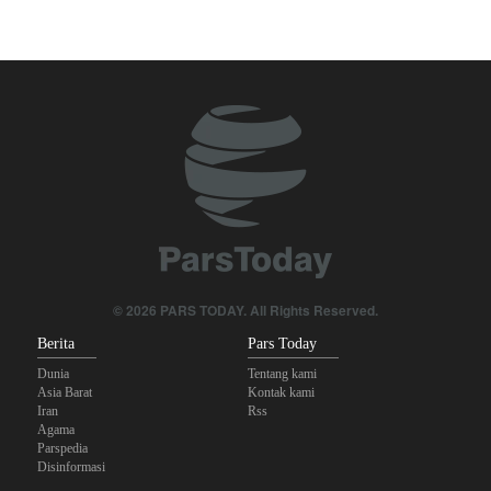
Foreign Policy: Riyadh Terjepit di Antara Iran dan Ansarullah,
Kebijakan Ini Gagal
The Economist: Kesepakatan dengan Iran Opsi Realistis Akhiri
Krisis Selat Hormuz
Yahya Saree: Kami Hancurkan Posisi Pasukan Bayaran Saudi
dengan Rudal Balistik dan Drone
Brigjen Akrami Nia: Artesh dalam Kondisi Siaga Penuh
Anggota Kongres AS Khawatirkan Dampak Menipisnya Rudal
© 2026 PARS TODAY. All Rights Reserved.
Amerika Hadapi Iran
Berita
Pars Today
Dunia
Tentang kami
Asia Barat
Kontak kami
Iran
Rss
Agama
Parspedia
Disinformasi