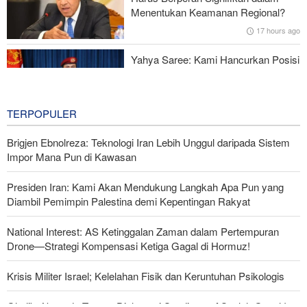
Dipecat
Menentukan Keamanan Regional?
17 hours ago
Yahya Saree: Kami Hancurkan Posisi
Pasukan Bayaran Saudi dengan
Rudal Balistik dan Drone
17 hours ago
TERPOPULER
Brigjen Ebnolreza: Teknologi Iran Lebih Unggul daripada Sistem
Impor Mana Pun di Kawasan
Presiden Iran: Kami Akan Mendukung Langkah Apa Pun yang
Diambil Pemimpin Palestina demi Kepentingan Rakyat
National Interest: AS Ketinggalan Zaman dalam Pertempuran
Drone—Strategi Kompensasi Ketiga Gagal di Hormuz!
Krisis Militer Israel; Kelelahan Fisik dan Keruntuhan Psikologis
Ghalibaf kepada Trump: Diplomasi Sandiwara AS telah Gagal !