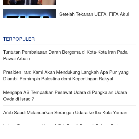
Yedioth Ahronoth: 170 Ribu Ajukan Terapi Jiwa, 66 Kasus Bunuh
Diri
Setelah Tekanan UEFA, FIFA Akui
Kesalahan dan Hentikan Proyek
Komersialisasi
4 hours ago
TERPOPULER
Tuntutan Pembalasan Darah Bergema di Kota-Kota Iran Pada
Pawai Arbain
Presiden Iran: Kami Akan Mendukung Langkah Apa Pun yang
Diambil Pemimpin Palestina demi Kepentingan Rakyat
Mengapa AS Tempatkan Pesawat Udara di Pangkalan Udara
Ovda di Israel?
Arab Saudi Melancarkan Serangan Udara ke Ibu Kota Yaman
Imbas Pernyataan Kasar Milei; Brasil Panggil Pulang Dubes