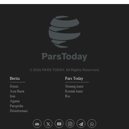
Skandal Persenjataan: Dokumen Bocor Ungkap Penjualan Drone
dan Rudal Israel ke UEA Miliaran Dolar
Militer Yaman Serang Kapal Tanker Minyak Saudi
Tiga Tujuan AS di Balik Eskalasi, dan Mengapa Iran Tetap
Bertahan
Irak: Jumlah Peziarah yang Masuk sejak Awal Muharam Capai
4,887 Juta
Legislator Iran: AS Akan Segera Diusir dari Kawasan dan Semua
© 2026 PARS TODAY. All Rights Reserved.
Pangkalan Terorisnya!
Berita
Pars Today
Dunia
Tentang kami
Asia Barat
Kontak kami
Iran
Rss
Agama
Parspedia
Disinformasi