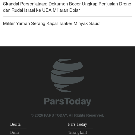
Skandal Persenjataan: Dokumen Bocor Ungkap Penjualan Drone
dan Rudal Israel ke UEA Miliaran Dolar
Militer Yaman Serang Kapal Tanker Minyak Saudi
Tiga Tujuan AS di Balik Eskalasi, dan Mengapa Iran Tetap
Bertahan
Irak: Jumlah Peziarah yang Masuk sejak Awal Muharam Capai
4,887 Juta
Legislator Iran: AS Akan Segera Diusir dari Kawasan dan Semua
Pangkalan Terorisnya!
Brigjen Ebnolreza: Teknologi Iran Lebih Unggul daripada Sistem
Impor Mana Pun di Kawasan
Ledakan yang Mengguncang UEA; Di Mana Jebel Ali dan
© 2026 PARS TODAY. All Rights Reserved.
Mengapa Itu Penting?
Berita
Pars Today
Dunia
Tentang kami