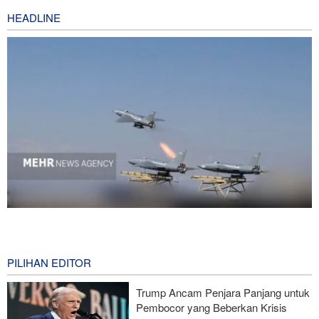
HEADLINE
National Interest: AS Ketinggalan Zaman dalam Pertempuran
Drone—Strategi Kompensasi Ketiga Gagal di Hormuz!
3 hours ago
PILIHAN EDITOR
Brigjen Akrami Nia: Artesh dalam Kondisi Siaga Penuh
Trump Ancam Penjara Panjang untuk
Pembocor yang Beberkan Krisis
Foreign Policy: Riyadh Terjepit di Antara Iran dan Ansarullah,