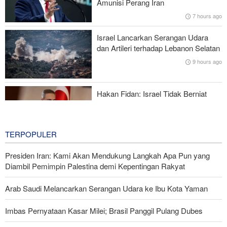
Amunisi Perang Iran
Kebijakan Ini Gagal
7 hours ago
Brigjen Ebnolreza: Teknologi Iran Lebih Unggul daripada Sistem
Israel Lancarkan Serangan Udara
Impor Mana Pun di Kawasan
dan Artileri terhadap Lebanon Selatan
9 hours ago
Mengapa AS Nyaris Kehabisan Senjata dalam perang melawan
Iran?
Hakan Fidan: Israel Tidak Berniat
Capai Perdamaian
9 hours ago
TERPOPULER
Presiden Iran: Kami Akan Mendukung Langkah Apa Pun yang
Diambil Pemimpin Palestina demi Kepentingan Rakyat
Arab Saudi Melancarkan Serangan Udara ke Ibu Kota Yaman
Imbas Pernyataan Kasar Milei; Brasil Panggil Pulang Dubes