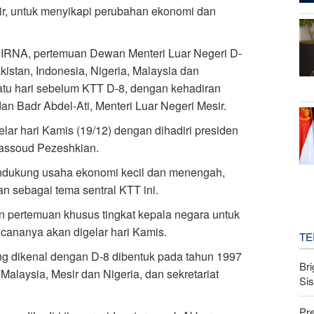
esir, untuk menyikapi perubahan ekonomi dan
 IRNA, pertemuan Dewan Menteri Luar Negeri D-
kistan, Indonesia, Nigeria, Malaysia dan
atu hari sebelum KTT D-8, dengan kehadiran
an Badr Abdel-Ati, Menteri Luar Negeri Mesir.
lar hari Kamis (19/12) dengan dihadiri presiden
Massoud Pezeshkian.
ndukung usaha ekonomi kecil dan menengah,
 sebagai tema sentral KTT ini.
kan pertemuan khusus tingkat kepala negara untuk
cananya akan digelar hari Kamis.
TE
g dikenal dengan D-8 dibentuk pada tahun 1997
Bri
 Malaysia, Mesir dan Nigeria, dan sekretariat
Si
Pr