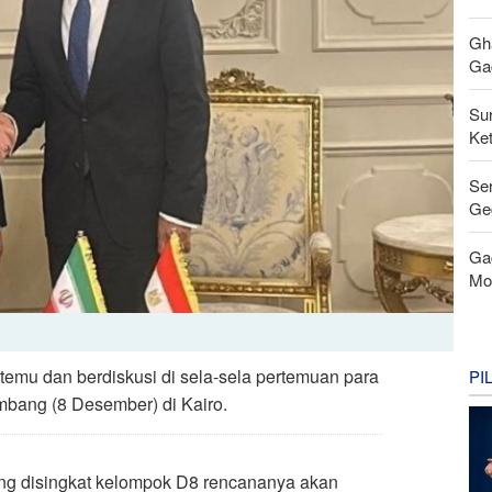
Gh
Gag
Su
Ke
Se
Ge
Ga
Mo
ertemu dan berdiskusi di sela-sela pertemuan para
PI
mbang (8 Desember) di Kairo.
ng disingkat kelompok D8 rencananya akan