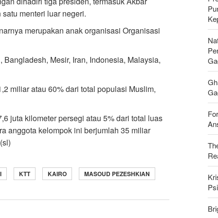
ngan dihadiri tiga presiden, termasuk Akbar
Pu
satu menteri luar negeri.
Ke
narnya merupakan anak organisasi Organisasi
Nat
Pe
, Bangladesh, Mesir, Iran, Indonesia, Malaysia,
Ga
Gh
,2 miliar atau 60% dari total populasi Muslim,
Gag
For
 juta kilometer persegi atau 5% dari total luas
Ans
a anggota kelompok ini berjumlah 35 miliar
(sl)
Th
Rea
I
KTT
KAIRO
MASOUD PEZESHKIAN
Kri
Psi
Bri