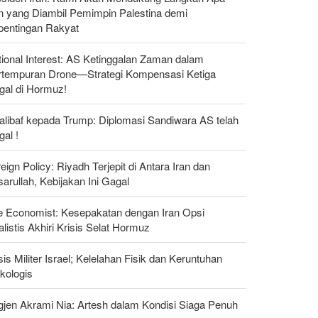
n yang Diambil Pemimpin Palestina demi
pentingan Rakyat
ional Interest: AS Ketinggalan Zaman dalam
rtempuran Drone—Strategi Kompensasi Ketiga
gal di Hormuz!
alibaf kepada Trump: Diplomasi Sandiwara AS telah
al !
eign Policy: Riyadh Terjepit di Antara Iran dan
arullah, Kebijakan Ini Gagal
e Economist: Kesepakatan dengan Iran Opsi
listis Akhiri Krisis Selat Hormuz
sis Militer Israel; Kelelahan Fisik dan Keruntuhan
kologis
gjen Akrami Nia: Artesh dalam Kondisi Siaga Penuh