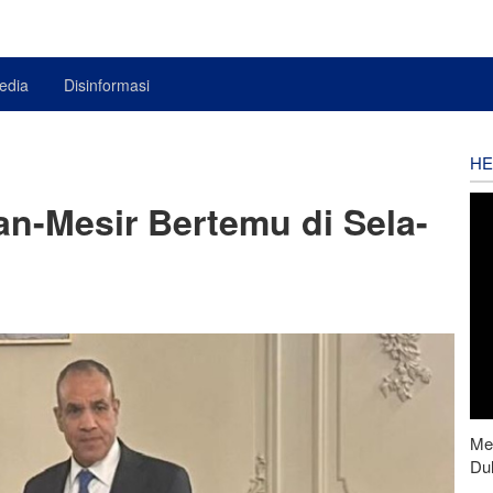
edia
Disinformasi
HE
ran-Mesir Bertemu di Sela-
Men
Du