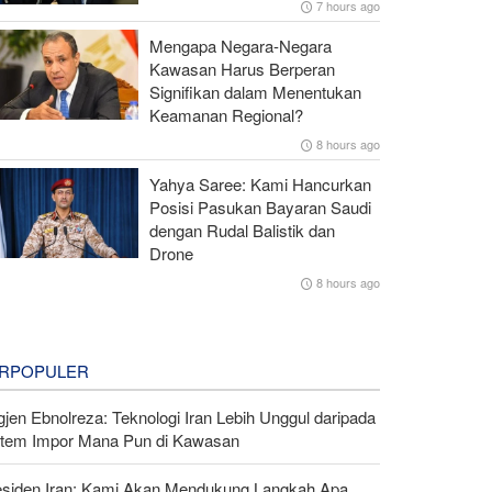
7 hours ago
Mengapa Negara-Negara
Kawasan Harus Berperan
Signifikan dalam Menentukan
Keamanan Regional?
8 hours ago
Yahya Saree: Kami Hancurkan
Posisi Pasukan Bayaran Saudi
dengan Rudal Balistik dan
Drone
8 hours ago
RPOPULER
gjen Ebnolreza: Teknologi Iran Lebih Unggul daripada
stem Impor Mana Pun di Kawasan
esiden Iran: Kami Akan Mendukung Langkah Apa