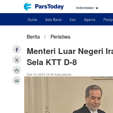
Indonesian
Dunia
Asia Barat
Iran
Agama
Parsp
Berita
/
Peristiwa
Menteri Luar Negeri I
Sela KTT D-8
Des 19, 2024 10:46 Asia/Jakarta