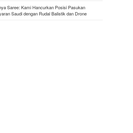
hya Saree: Kami Hancurkan Posisi Pasukan
yaran Saudi dengan Rudal Balistik dan Drone
ggota Kongres AS Khawatirkan Dampak Menipisnya
dal Amerika Hadapi Iran