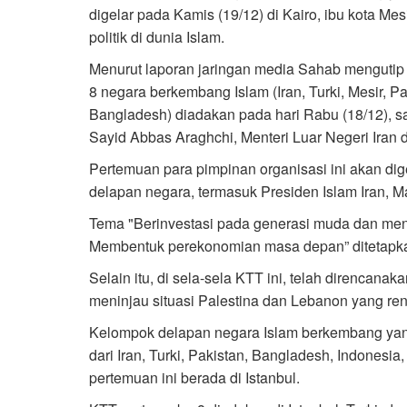
digelar pada Kamis (19/12) di Kairo, ibu kota M
politik di dunia Islam.
Menurut laporan jaringan media Sahab mengutip
8 negara berkembang Islam (Iran, Turki, Mesir, Pa
Bangladesh) diadakan pada hari Rabu (18/12), s
Sayid Abbas Araghchi, Menteri Luar Negeri Iran d
Pertemuan para pimpinan organisasi ini akan dige
delapan negara, termasuk Presiden Islam Iran, 
Tema "Berinvestasi pada generasi muda dan me
Membentuk perekonomian masa depan” ditetapkan
Selain itu, di sela-sela KTT ini, telah direncana
meninjau situasi Palestina dan Lebanon yang ren
Kelompok delapan negara Islam berkembang yan
dari Iran, Turki, Pakistan, Bangladesh, Indonesia,
pertemuan ini berada di Istanbul.