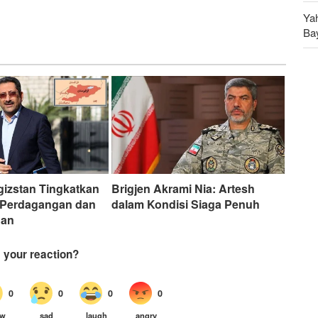
Ya
Ba
An
Ru
rgizstan Tingkatkan
Brigjen Akrami Nia: Artesh
 Perdagangan dan
dalam Kondisi Siaga Penuh
gan