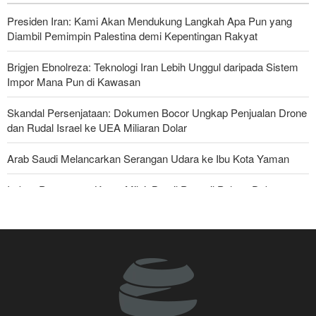
Presiden Iran: Kami Akan Mendukung Langkah Apa Pun yang
Diambil Pemimpin Palestina demi Kepentingan Rakyat
Brigjen Ebnolreza: Teknologi Iran Lebih Unggul daripada Sistem
Impor Mana Pun di Kawasan
Skandal Persenjataan: Dokumen Bocor Ungkap Penjualan Drone
dan Rudal Israel ke UEA Miliaran Dolar
Arab Saudi Melancarkan Serangan Udara ke Ibu Kota Yaman
Imbas Pernyataan Kasar Milei; Brasil Panggil Pulang Dubes
Militer Yaman Serang Kapal Tanker Minyak Saudi
National Interest: AS Ketinggalan Zaman dalam Pertempuran
Drone—Strategi Kompensasi Ketiga Gagal di Hormuz!
Legislator Iran: AS Akan Segera Diusir dari Kawasan dan Semua
Pangkalan Terorisnya!