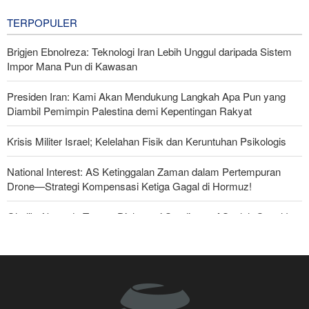
20 hours ago
TERPOPULER
Brigjen Ebnolreza: Teknologi Iran Lebih Unggul daripada Sistem
Impor Mana Pun di Kawasan
Presiden Iran: Kami Akan Mendukung Langkah Apa Pun yang
Diambil Pemimpin Palestina demi Kepentingan Rakyat
Krisis Militer Israel; Kelelahan Fisik dan Keruntuhan Psikologis
National Interest: AS Ketinggalan Zaman dalam Pertempuran
Drone—Strategi Kompensasi Ketiga Gagal di Hormuz!
Ghalibaf kepada Trump: Diplomasi Sandiwara AS telah Gagal !
Foreign Policy: Riyadh Terjepit di Antara Iran dan Ansarullah,
Kebijakan Ini Gagal
The Economist: Kesepakatan dengan Iran Opsi Realistis Akhiri
Krisis Selat Hormuz