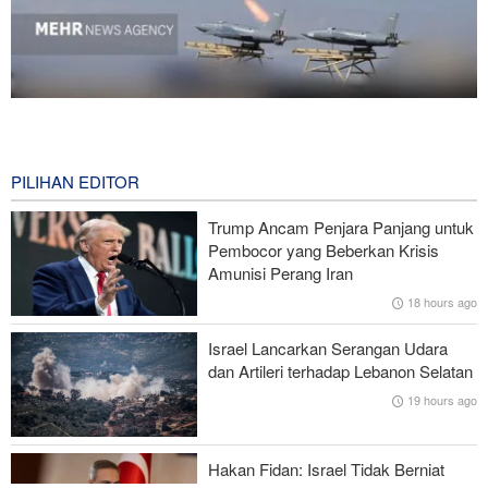
National Interest: AS Ketinggalan Zaman dalam Pertempuran
Drone—Strategi Kompensasi Ketiga Gagal di Hormuz!
14 hours ago
PILIHAN EDITOR
Brigjen Akrami Nia: Artesh dalam Kondisi Siaga Penuh
Trump Ancam Penjara Panjang untuk
Pembocor yang Beberkan Krisis
Foreign Policy: Riyadh Terjepit di Antara Iran dan Ansarullah,
Amunisi Perang Iran
Kebijakan Ini Gagal
18 hours ago
Brigjen Ebnolreza: Teknologi Iran Lebih Unggul daripada Sistem
Israel Lancarkan Serangan Udara
Impor Mana Pun di Kawasan
dan Artileri terhadap Lebanon Selatan
19 hours ago
Mengapa AS Nyaris Kehabisan Senjata dalam perang melawan
Iran?
Hakan Fidan: Israel Tidak Berniat