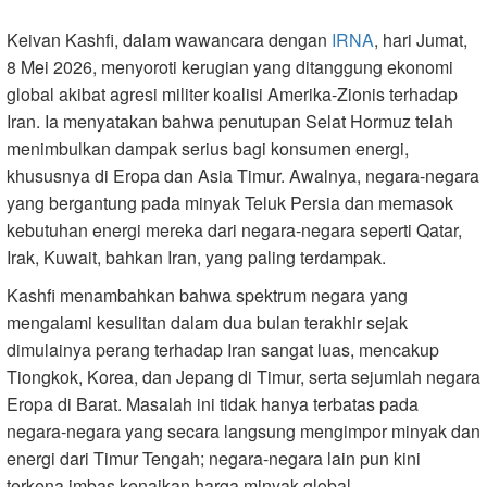
Keivan Kashfi, dalam wawancara dengan
IRNA
, hari Jumat,
8 Mei 2026, menyoroti kerugian yang ditanggung ekonomi
global akibat agresi militer koalisi Amerika-Zionis terhadap
Iran. Ia menyatakan bahwa penutupan Selat Hormuz telah
menimbulkan dampak serius bagi konsumen energi,
khususnya di Eropa dan Asia Timur. Awalnya, negara-negara
yang bergantung pada minyak Teluk Persia dan memasok
kebutuhan energi mereka dari negara-negara seperti Qatar,
Irak, Kuwait, bahkan Iran, yang paling terdampak.
Kashfi menambahkan bahwa spektrum negara yang
mengalami kesulitan dalam dua bulan terakhir sejak
dimulainya perang terhadap Iran sangat luas, mencakup
Tiongkok, Korea, dan Jepang di Timur, serta sejumlah negara
Eropa di Barat. Masalah ini tidak hanya terbatas pada
negara-negara yang secara langsung mengimpor minyak dan
energi dari Timur Tengah; negara-negara lain pun kini
terkena imbas kenaikan harga minyak global.