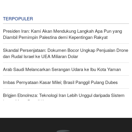
Capai Perdamaian
20 hours ago
TERPOPULER
Presiden Iran: Kami Akan Mendukung Langkah Apa Pun yang
Diambil Pemimpin Palestina demi Kepentingan Rakyat
Skandal Persenjataan: Dokumen Bocor Ungkap Penjualan Drone
dan Rudal Israel ke UEA Miliaran Dolar
Arab Saudi Melancarkan Serangan Udara ke Ibu Kota Yaman
Imbas Pernyataan Kasar Milei; Brasil Panggil Pulang Dubes
Brigjen Ebnolreza: Teknologi Iran Lebih Unggul daripada Sistem
Impor Mana Pun di Kawasan
Militer Yaman Serang Kapal Tanker Minyak Saudi
Irak: Jumlah Peziarah yang Masuk sejak Awal Muharam Capai