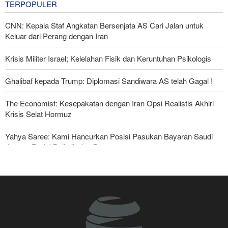
TERPOPULER
CNN: Kepala Staf Angkatan Bersenjata AS Cari Jalan untuk
Keluar dari Perang dengan Iran
Krisis Militer Israel; Kelelahan Fisik dan Keruntuhan Psikologis
Ghalibaf kepada Trump: Diplomasi Sandiwara AS telah Gagal !
The Economist: Kesepakatan dengan Iran Opsi Realistis Akhiri
Krisis Selat Hormuz
Yahya Saree: Kami Hancurkan Posisi Pasukan Bayaran Saudi
dengan Rudal Balistik dan Drone
Serikat Pekerja Serukan Pencabutan Izin Penggunaan Pangkalan
Inggris oleh AS untuk Serang Iran
Foreign Affairs: AS Harus Tinggalkan Asia Barat
Mengapa Lobi Zionis di Amerika Tidak Lagi Seefektif Dulu?