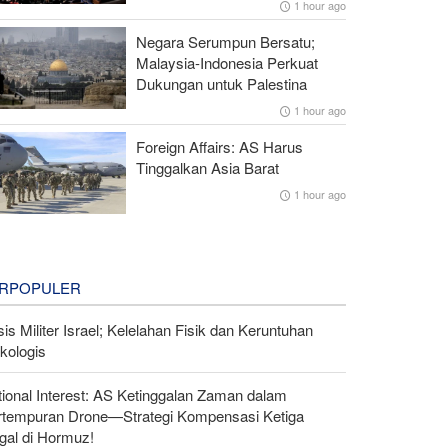
1 hour ago
Negara Serumpun Bersatu;
Malaysia-Indonesia Perkuat
Dukungan untuk Palestina
1 hour ago
Foreign Affairs: AS Harus
Tinggalkan Asia Barat
1 hour ago
RPOPULER
sis Militer Israel; Kelelahan Fisik dan Keruntuhan
kologis
ional Interest: AS Ketinggalan Zaman dalam
rtempuran Drone—Strategi Kompensasi Ketiga
gal di Hormuz!