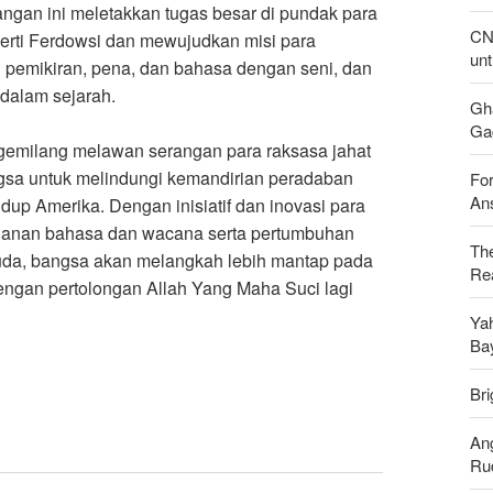
angan ini meletakkan tugas besar di pundak para
CN
eperti Ferdowsi dan mewujudkan misi para
unt
 pemikiran, pena, dan bahasa dengan seni, dan
dalam sejarah
.
Gh
Gag
 gemilang melawan serangan para raksasa jahat
gsa untuk melindungi kemandirian peradaban
For
Ans
up Amerika. Dengan inisiatif dan inovasi para
hanan bahasa dan wacana serta pertumbuhan
Th
da, bangsa akan melangkah lebih mantap pada
Rea
engan pertolongan Allah Yang Maha Suci lagi
Ya
Ba
Bri
An
Ru