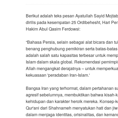
Berikut adalah teks pesan Ayatullah Sayid Mojt
dirilis pada kesempatan 25 Ordibehesht, Hari P
Hakim Abul Qasim Ferdowsi
:
“
Bahasa Persia, selain sebagai alat bicara dan
benang penghubung pemikiran serta batas-batas i
adalah salah satu kapasitas terbesar untuk me
Islam dalam skala global. Rekomendasi pemimpi
Allah mengangkat derajatnya – untuk memperkuat
kekuasaan 'peradaban Iran-Islam
'.
Bangsa Iran yang terhormat, dalam pertahanan s
agresif sebelumnya, membuktikan bahwa kisah-ki
kehidupan dan karakter heroik mereka. Konsep-
Qur'ani dari Shahnameh menyatukan hati dan jiw
dalam menjaga identitas, orisinalitas, dan kema