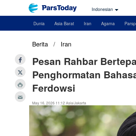
Indonesian
Dunia
Asia Barat
Iran
Agama
Parsp
Berita
/
Iran
Pesan Rahbar Bertepa
Penghormatan Bahasa
Ferdowsi
May 16, 2026 11:12 Asia/Jakarta