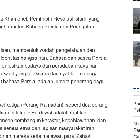
aba Khamenei, Pemimpin Revolusi Islam, yang
enghormatan Bahasa Persia dan Peringatan
 tulisan, membentuk wadah pengetahuan dan
dentitas bangsa Iran. Bahasa dan sastra Persia
mpromosikan budaya dan peradaban kaya Iran
n kami yang bijaksana dan syahid – semoga
 bahasa Persia, adalah lentera penerang bagi
TE
Kri
uci ketiga (Perang Ramadan), seperti dua perang
Psi
sah mitologis Ferdowsi adalah realitas
konsep pembangun karakter, kepahlawanan, dan
Nat
a semua etnis dan lapisan masyarakat Iran
Pe
ndirian mereka serta melawan para 'Zahak'
Ga