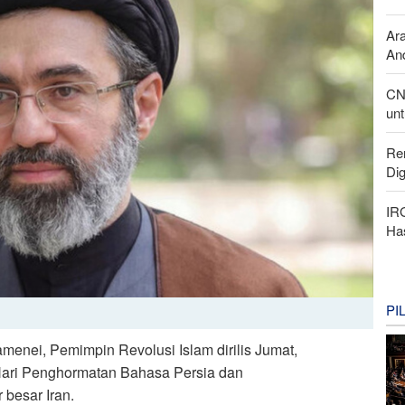
Ar
And
CN
unt
Re
Di
IR
Ha
PI
menei, Pemimpin Revolusi Islam dirilis Jumat,
 Hari Penghormatan Bahasa Persia dan
besar Iran.