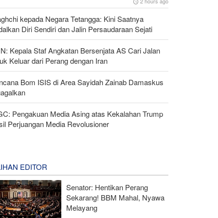
2 hours ago
aghchi kepada Negara Tetangga: Kini Saatnya
alkan Diri Sendiri dan Jalin Persaudaraan Sejati
N: Kepala Staf Angkatan Bersenjata AS Cari Jalan
uk Keluar dari Perang dengan Iran
ncana Bom ISIS di Area Sayidah Zainab Damaskus
gagalkan
GC: Pengakuan Media Asing atas Kekalahan Trump
sil Perjuangan Media Revolusioner
LIHAN EDITOR
Senator: Hentikan Perang
Sekarang! BBM Mahal, Nyawa
Melayang