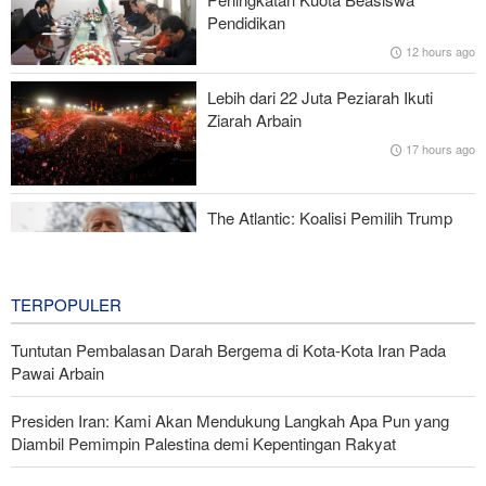
Pendidikan
Legislator Iran: AS Akan Segera Diusir dari Kawasan dan Semua
12 hours ago
Pangkalan Terorisnya!
Lebih dari 22 Juta Peziarah Ikuti
Komite Ekonomi Bersama Iran-Pakistan ke-10 Berakhir dengan
Ziarah Arbain
Komitmen Perdagangan 10 Miliar Dolar
17 hours ago
Karateka Iran Raih 8 Emas, 3 Perak, dan 8 Perunggu di
Kejuaraan Asia Tengah
The Atlantic: Koalisi Pemilih Trump
Mulai Runtuh
17 hours ago
TERPOPULER
Tuntutan Pembalasan Darah Bergema di Kota-Kota Iran Pada
Pawai Arbain
Presiden Iran: Kami Akan Mendukung Langkah Apa Pun yang
Diambil Pemimpin Palestina demi Kepentingan Rakyat