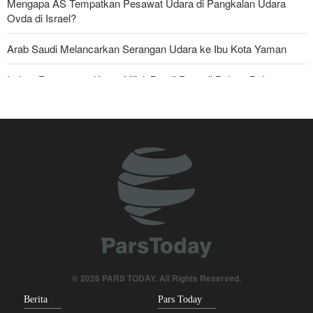
Mengapa AS Tempatkan Pesawat Udara di Pangkalan Udara
Ovda di Israel?
Arab Saudi Melancarkan Serangan Udara ke Ibu Kota Yaman
Imbas Pernyataan Kasar Milei; Brasil Panggil Pulang Dubes
Mayjen Mohsen Rezaei: Kami Telah Melancarkan Pukulan Berat
terhadap Amerika Serikat
Militer Yaman Serang Kapal Tanker Minyak Saudi
Tiga Tujuan AS di Balik Eskalasi, dan Mengapa Iran Tetap
Bertahan
Irak: Jumlah Peziarah yang Masuk sejak Awal Muharam Capai
4,887 Juta
Skandal Persenjataan: Dokumen Bocor Ungkap Penjualan Drone
© 2026 PARS TODAY. All Rights Reserved.
dan Rudal Israel ke UEA Miliaran Dolar
Berita
Pars Today