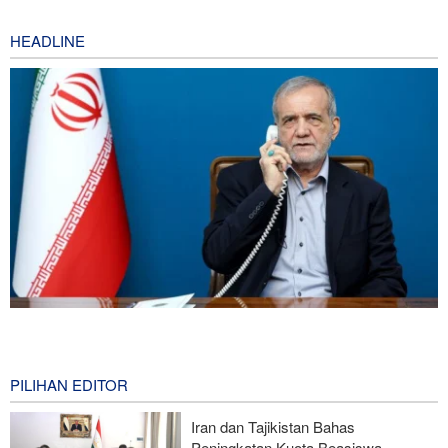
HEADLINE
Presiden Iran: Kami Akan Mendukung Langkah Apa Pun yang
Diambil Pemimpin Palestina demi Kepentingan Rakyat
13 hours ago
PILIHAN EDITOR
Skandal Persenjataan: Dokumen Bocor Ungkap Penjualan Drone
Iran dan Tajikistan Bahas
dan Rudal Israel ke UEA Miliaran Dolar
Peningkatan Kuota Beasiswa