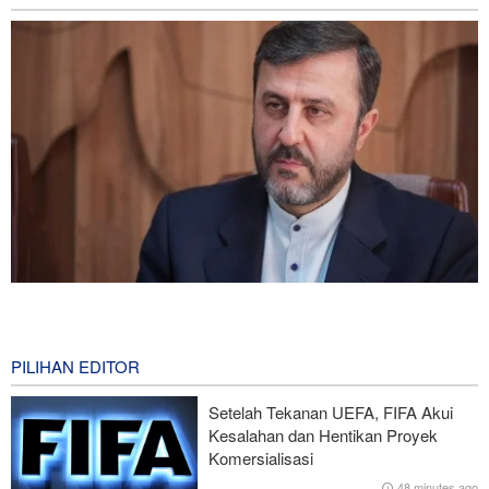
Gharibabadi: Kesepahaman Iran–Oman Bukan Berarti
Pembukaan Penuh Selat Hormuz
0 second ago
PILIHAN EDITOR
Presiden Iran: Kami Akan Mendukung Langkah Apa Pun yang
Setelah Tekanan UEFA, FIFA Akui
Diambil Pemimpin Palestina demi Kepentingan Rakyat
Kesalahan dan Hentikan Proyek
Komersialisasi
Trump Murka Soal Laporan Amunisi Habis, Ancam Pembocor
48 minutes ago