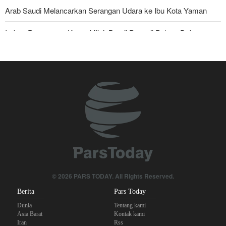
Arab Saudi Melancarkan Serangan Udara ke Ibu Kota Yaman
Imbas Pernyataan Kasar Milei; Brasil Panggil Pulang Dubes
Skandal Persenjataan: Dokumen Bocor Ungkap Penjualan Drone
dan Rudal Israel ke UEA Miliaran Dolar
Militer Yaman Serang Kapal Tanker Minyak Saudi
Tiga Tujuan AS di Balik Eskalasi, dan Mengapa Iran Tetap
Bertahan
Irak: Jumlah Peziarah yang Masuk sejak Awal Muharam Capai
4,887 Juta
Legislator Iran: AS Akan Segera Diusir dari Kawasan dan Semua
© 2026 PARS TODAY. All Rights Reserved.
Pangkalan Terorisnya!
Berita
Pars Today
Dunia
Tentang kami
Asia Barat
Kontak kami
Iran
Rss