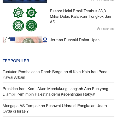
dengan Bui
Ekspor Halal Brasil Tembus 33,3
Pakar HI Iran: Tidak Ada Perubahan dalam Strategi Iran di Selat
Miliar Dolar, Kalahkan Tiongkok dan
Hormuz
AS
1 hour ago
Koalisi Anti-Yaman; Konspirasi Zionis di Bab Al-Mandab dengan
Alat Saudi
Jerman Puncaki Daftar Upah
Minimum Eropa Berdasarkan Daya
Beli
2 hours ago
TERPOPULER
Tuntutan Pembalasan Darah Bergema di Kota-Kota Iran Pada
Pawai Arbain
Presiden Iran: Kami Akan Mendukung Langkah Apa Pun yang
Diambil Pemimpin Palestina demi Kepentingan Rakyat
Mengapa AS Tempatkan Pesawat Udara di Pangkalan Udara
Ovda di Israel?