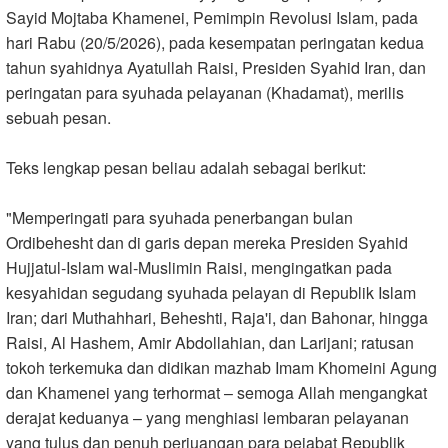
Sayid Mojtaba Khamenei, Pemimpin Revolusi Islam, pada
hari Rabu (20/5/2026), pada kesempatan peringatan kedua
tahun syahidnya Ayatullah Raisi, Presiden Syahid Iran, dan
peringatan para syuhada pelayanan (Khadamat), merilis
sebuah pesan
.
Teks lengkap pesan beliau adalah sebagai berikut
:
"
Memperingati para syuhada penerbangan bulan
Ordibehesht dan di garis depan mereka Presiden Syahid
Hujjatul-Islam wal-Muslimin Raisi, mengingatkan pada
kesyahidan segudang syuhada pelayan di Republik Islam
Iran; dari Muthahhari, Beheshti, Raja'i, dan Bahonar, hingga
Raisi, Al Hashem, Amir Abdollahian, dan Larijani; ratusan
tokoh terkemuka dan didikan mazhab Imam Khomeini Agung
dan Khamenei yang terhormat – semoga Allah mengangkat
derajat keduanya – yang menghiasi lembaran pelayanan
yang tulus dan penuh perjuangan para pejabat Republik