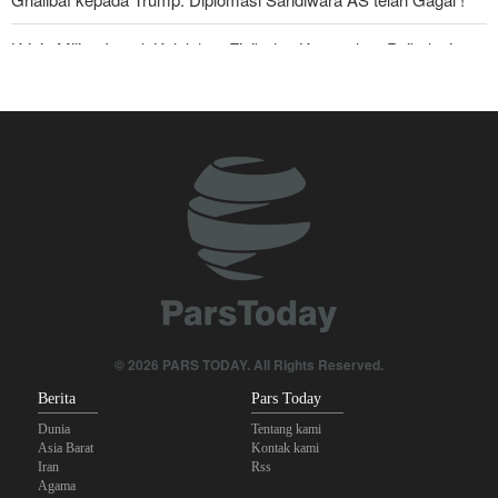
Krisis Militer Israel; Kelelahan Fisik dan Keruntuhan Psikologis
The Economist: Kesepakatan dengan Iran Opsi Realistis Akhiri
Krisis Selat Hormuz
Foreign Policy: Riyadh Terjepit di Antara Iran dan Ansarullah,
Kebijakan Ini Gagal
Yahya Saree: Kami Hancurkan Posisi Pasukan Bayaran Saudi
dengan Rudal Balistik dan Drone
Brigjen Akrami Nia: Artesh dalam Kondisi Siaga Penuh
Anggota Kongres AS Khawatirkan Dampak Menipisnya Rudal
© 2026 PARS TODAY. All Rights Reserved.
Amerika Hadapi Iran
Berita
Pars Today
Dunia
Tentang kami
Asia Barat
Kontak kami
Iran
Rss
Agama