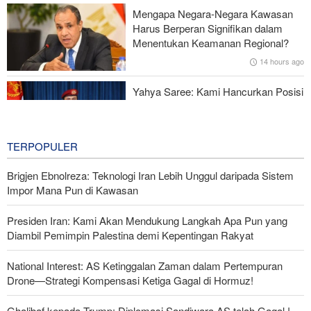
Mengapa Negara-Negara Kawasan
Gagal dalam Perang dengan Iran, Dua Pejabat Senior Mossad
Harus Berperan Signifikan dalam
Dipecat
Menentukan Keamanan Regional?
14 hours ago
Yahya Saree: Kami Hancurkan Posisi
Pasukan Bayaran Saudi dengan
Rudal Balistik dan Drone
14 hours ago
TERPOPULER
Brigjen Ebnolreza: Teknologi Iran Lebih Unggul daripada Sistem
Impor Mana Pun di Kawasan
Presiden Iran: Kami Akan Mendukung Langkah Apa Pun yang
Diambil Pemimpin Palestina demi Kepentingan Rakyat
National Interest: AS Ketinggalan Zaman dalam Pertempuran
Drone—Strategi Kompensasi Ketiga Gagal di Hormuz!
Ghalibaf kepada Trump: Diplomasi Sandiwara AS telah Gagal !