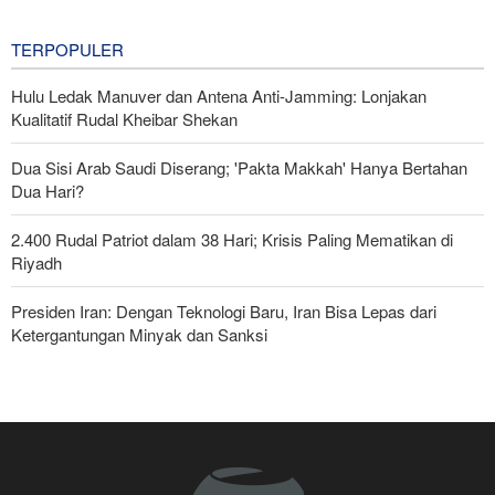
Nasional Iran
4 hours ago
TERPOPULER
Hulu Ledak Manuver dan Antena Anti-Jamming: Lonjakan
Kualitatif Rudal Kheibar Shekan
Dua Sisi Arab Saudi Diserang; 'Pakta Makkah' Hanya Bertahan
Dua Hari?
2.400 Rudal Patriot dalam 38 Hari; Krisis Paling Mematikan di
Riyadh
Presiden Iran: Dengan Teknologi Baru, Iran Bisa Lepas dari
Ketergantungan Minyak dan Sanksi
Pasukan Reaksi Cepat dan Pasukan Khusus AD Artesh: Garda
Terdepan Keamanan Perbatasan Iran
Bantuan Obat-obatan dari 11 Negara untuk Iran di Masa Perang