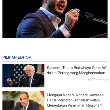
Mengapa Lobi Zionis di Amerika Tidak Lagi Seefektif Dulu?
12 hours ago
PILIHAN EDITOR
Ghalibaf kepada Trump: Diplomasi Sandiwara AS telah Gagal !
Sanders: Trump Berbahaya Seret AS
Survei Reuters: Perang dengan Iran Faktor Penyebab
dalam Perang yang Menghancurkan
Ketidakstabilan Harga BBM di AS
17 hours ago
Serangan Iran Sebabkan Lebih dari 700 Tentara AS Geger Otak
Mengapa Negara-Negara Kawasan
Gagal dalam Perang dengan Iran, Dua Pejabat Senior Mossad
Harus Berperan Signifikan dalam
Dipecat
Menentukan Keamanan Regional?