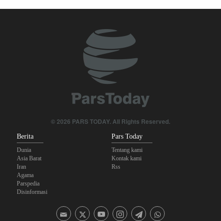
Foreign Policy: Riyadh Terjepit di Antara Iran dan Ansarullah,
Kebijakan Ini Gagal
The Economist: Kesepakatan dengan Iran Opsi Realistis Akhiri
Krisis Selat Hormuz
Yahya Saree: Kami Hancurkan Posisi Pasukan Bayaran Saudi
dengan Rudal Balistik dan Drone
Brigjen Akrami Nia: Artesh dalam Kondisi Siaga Penuh
Anggota Kongres AS Khawatirkan Dampak Menipisnya Rudal
© 2026 PARS TODAY. All Rights Reserved.
Amerika Hadapi Iran
Berita
Pars Today
Dunia
Tentang kami
Asia Barat
Kontak kami
Iran
Rss
Agama
Parspedia
Disinformasi